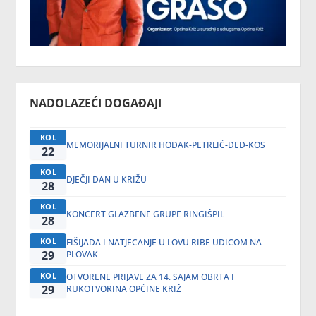
NADOLAZEĆI DOGAĐAJI
KOL
MEMORIJALNI TURNIR HODAK-PETRLIĆ-DED-KOS
22
KOL
DJEČJI DAN U KRIŽU
28
KOL
KONCERT GLAZBENE GRUPE RINGIŠPIL
28
KOL
FIŠIJADA I NATJECANJE U LOVU RIBE UDICOM NA
29
PLOVAK
KOL
OTVORENE PRIJAVE ZA 14. SAJAM OBRTA I
29
RUKOTVORINA OPĆINE KRIŽ