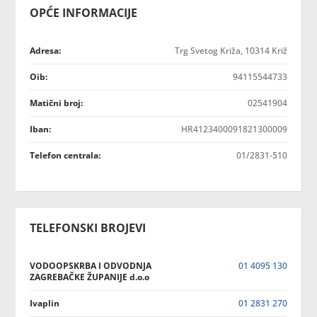
OPĆE INFORMACIJE
Adresa:
Trg Svetog Križa, 10314 Križ
Oib:
94115544733
Matični broj:
02541904
Iban:
HR4123400091821300009
Telefon centrala:
01/2831-510
TELEFONSKI BROJEVI
VODOOPSKRBA I ODVODNJA
01 4095 130
ZAGREBAČKE ŽUPANIJE d.o.o
Ivaplin
01 2831 270