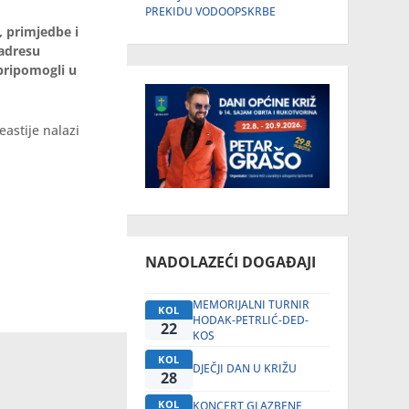
PREKIDU VODOOPSKRBE
, primjedbe i
 adresu
pripomogli u
eastije nalazi
NADOLAZEĆI DOGAĐAJI
MEMORIJALNI TURNIR
KOL
HODAK-PETRLIĆ-DED-
22
KOS
KOL
DJEČJI DAN U KRIŽU
28
KOL
KONCERT GLAZBENE