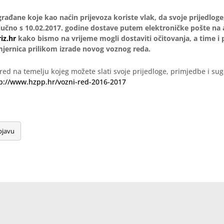
rađane koje kao naćin prijevoza koriste vlak, da svoje prijedloge
ljučno s 10.02.2017. godine dostave putem elektroničke pošte na
iz.hr
kako bismo na vrijeme mogli dostaviti očitovanja, a time i 
mjernica prilikom izrade novog voznog reda.
 red na temelju kojeg možete slati svoje prijedloge, primjedbe i sug
p://www.hzpp.hr/vozni-red-2016-2017
bjavu