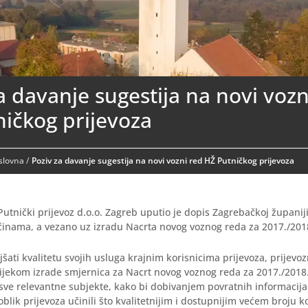
a davanje sugestija na novi vozn
ičkog prijevoza
aslovna
/
Poziv za davanje sugestija na novi vozni red HŽ Putničkog prijevoza
Putnički prijevoz d.o.o. Zagreb uputio je dopis Zagrebačkoj županij
ćinama, a vezano uz izradu Nacrta novog voznog reda za 2017./201
jšati kvalitetu svojih usluga krajnim korisnicima prijevoza, prijevo
 tijekom izrade smjernica za Nacrt novog voznog reda za 2017./2018
ti sve relevantne subjekte, kako bi dobivanjem povratnih informacija
oblik prijevoza učinili što kvalitetnijim i dostupnijim većem broju k