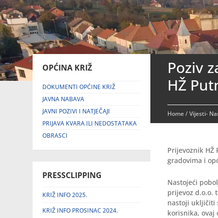
Poziv z
OPĆINA KRIŽ
HŽ Putn
DOKUMENTI OPĆINE KRIŽ
JAVNA NABAVA
JAVNI POZIVI I NATJEČAJI
Home
/
Vijesti- N
PRIJAVA KVARA ILI NEDOSTATAKA
OBRASCI
Prijevoznik HŽ 
gradovima i op
PRESSCLIPPING
Nastojeći pobol
prijevoz d.o.o.
KRIŽ INFO 2025.
nastoji ukljiči
KRIŽ INFO PROSINAC 2024.
korisnika, ovaj 