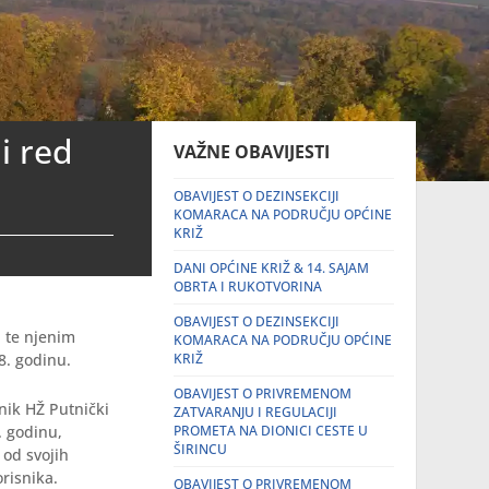
i red
VAŽNE OBAVIJESTI
OBAVIJEST O DEZINSEKCIJI
KOMARACA NA PODRUČJU OPĆINE
KRIŽ
DANI OPĆINE KRIŽ & 14. SAJAM
OBRTA I RUKOTVORINA
OBAVIJEST O DEZINSEKCIJI
i te njenim
KOMARACA NA PODRUČJU OPĆINE
8. godinu.
KRIŽ
OBAVIJEST O PRIVREMENOM
znik HŽ Putnički
ZATVARANJU I REGULACIJI
. godinu,
PROMETA NA DIONICI CESTE U
ŠIRINCU
 od svojih
orisnika.
OBAVIJEST O PRIVREMENOM