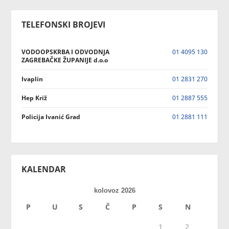
TELEFONSKI BROJEVI
VODOOPSKRBA I ODVODNJA
01 4095 130
ZAGREBAČKE ŽUPANIJE d.o.o
Ivaplin
01 2831 270
Hep Križ
01 2887 555
Policija Ivanić Grad
01 2881 111
KALENDAR
kolovoz 2026
P
U
S
Č
P
S
N
1
2