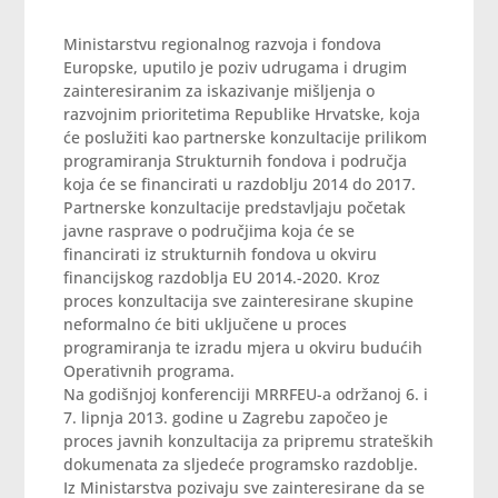
Ministarstvu regionalnog razvoja i fondova
Europske, uputilo je poziv udrugama i drugim
zainteresiranim za iskazivanje mišljenja o
razvojnim prioritetima Republike Hrvatske, koja
će poslužiti kao partnerske konzultacije prilikom
programiranja Strukturnih fondova i područja
koja će se financirati u razdoblju 2014 do 2017.
Partnerske konzultacije predstavljaju početak
javne rasprave o područjima koja će se
financirati iz strukturnih fondova u okviru
financijskog razdoblja EU 2014.-2020. Kroz
proces konzultacija sve zainteresirane skupine
neformalno će biti uključene u proces
programiranja te izradu mjera u okviru budućih
Operativnih programa.
Na godišnjoj konferenciji MRRFEU-a održanoj 6. i
7. lipnja 2013. godine u Zagrebu započeo je
proces javnih konzultacija za pripremu strateških
dokumenata za sljedeće programsko razdoblje.
Iz Ministarstva pozivaju sve zainteresirane da se