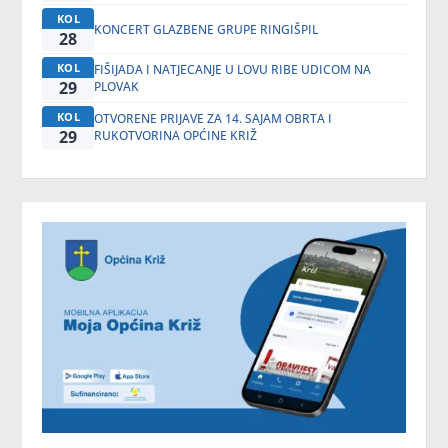
KOL
KONCERT GLAZBENE GRUPE RINGIŠPIL
28
KOL
FIŠIJADA I NATJECANJE U LOVU RIBE UDICOM NA
29
PLOVAK
KOL
OTVORENE PRIJAVE ZA 14. SAJAM OBRTA I
29
RUKOTVORINA OPĆINE KRIŽ