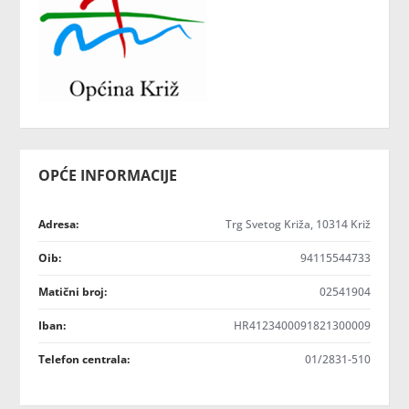
OPĆE INFORMACIJE
Adresa:
Trg Svetog Križa, 10314 Križ
Oib:
94115544733
Matični broj:
02541904
Iban:
HR4123400091821300009
Telefon centrala:
01/2831-510