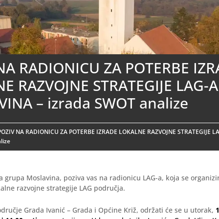
NA RADIONICU ZA POTERBE IZR
E RAZVOJNE STRATEGIJE LAG-A
INA – izrada SWOT analize
POZIV NA RADIONICU ZA POTERBE IZRADE LOKALNE RAZVOJNE STRATEGIJE L
lize
a grupa Moslavina, poziva vas na radionicu LAG-a, koja se organizi
alne razvojne strategije LAG područja.
dručje Grada Ivanić – Grada i Općine Križ, održati će se u utorak,
1