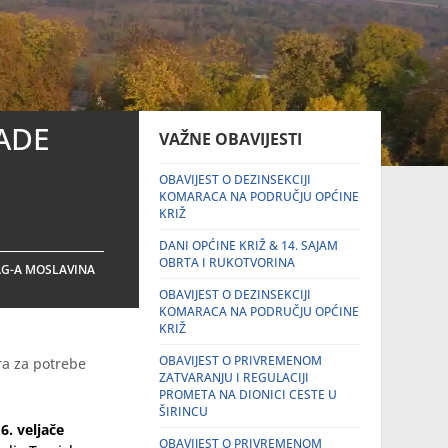
ADE
VAŽNE OBAVIJESTI
OBAVIJEST O DEZINSEKCIJI
KOMARACA NA PODRUČJU OPĆINE
KRIŽ
DANI OPĆINE KRIŽ & 14. SAJAM
OBRTA I RUKOTVORINA
AG-A MOSLAVINA
OBAVIJEST O DEZINSEKCIJI
KOMARACA NA PODRUČJU OPĆINE
KRIŽ
OBAVIJEST O PRIVREMENOM
ra za potrebe
ZATVARANJU I REGULACIJI
PROMETA NA DIONICI CESTE U
ŠIRINCU
6. veljače
OBAVIJEST O PRIVREMENOM