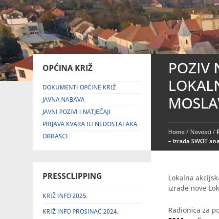
POZIV 
OPĆINA KRIŽ
LOKALN
DOKUMENTI OPĆINE KRIŽ
MOSLAV
JAVNA NABAVA
JAVNI POZIVI I NATJEČAJI
PRIJAVA KVARA ILI NEDOSTATAKA
Home
/
Novosti
/
OBRASCI
– izrada SWOT ana
PRESSCLIPPING
Lokalna akcijsk
izrade nove Lok
KRIŽ INFO 2025.
Radionica za po
KRIŽ INFO PROSINAC 2024.