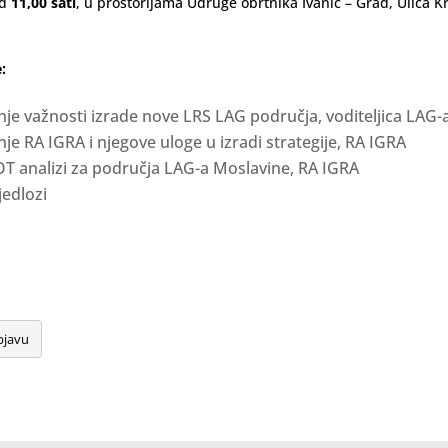
od
11,00 sati
, u prostorijama Udruge obrtnika Ivanić – Grad, Ulica K
:
nje važnosti izrade nove LRS LAG područja, voditeljica LAG-
nje RA IGRA i njegove uloge u izradi strategije, RA IGRA
T analizi za područja LAG-a Moslavine, RA IGRA
ijedlozi
bjavu