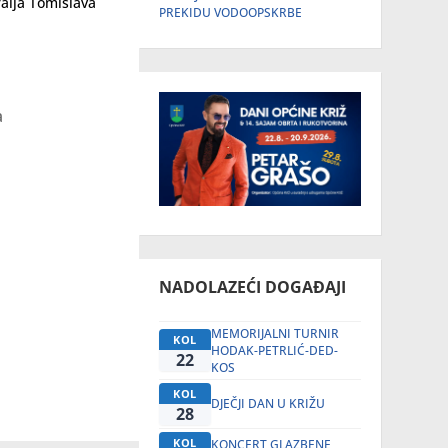
ralja Tomislava
PREKIDU VODOOPSKRBE
a
NADOLAZEĆI DOGAĐAJI
MEMORIJALNI TURNIR
KOL
HODAK-PETRLIĆ-DED-
22
KOS
KOL
DJEČJI DAN U KRIŽU
28
KOL
KONCERT GLAZBENE