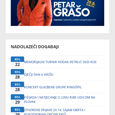
NADOLAZEĆI DOGAĐAJI
KOL
MEMORIJALNI TURNIR HODAK-PETRLIĆ-DED-KOS
22
KOL
DJEČJI DAN U KRIŽU
28
KOL
KONCERT GLAZBENE GRUPE RINGIŠPIL
28
KOL
FIŠIJADA I NATJECANJE U LOVU RIBE UDICOM NA
29
PLOVAK
KOL
OTVORENE PRIJAVE ZA 14. SAJAM OBRTA I
29
RUKOTVORINA OPĆINE KRIŽ