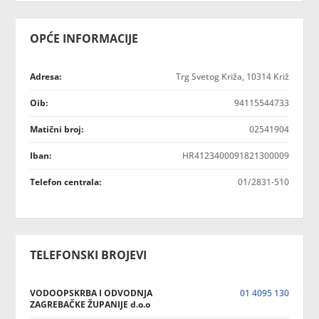
OPĆE INFORMACIJE
Adresa:
Trg Svetog Križa, 10314 Križ
Oib:
94115544733
Matični broj:
02541904
Iban:
HR4123400091821300009
Telefon centrala:
01/2831-510
TELEFONSKI BROJEVI
VODOOPSKRBA I ODVODNJA
01 4095 130
ZAGREBAČKE ŽUPANIJE d.o.o