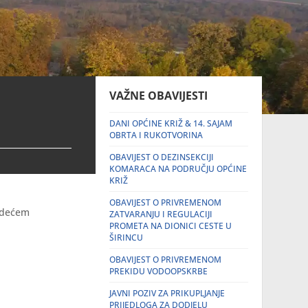
VAŽNE OBAVIJESTI
DANI OPĆINE KRIŽ & 14. SAJAM
OBRTA I RUKOTVORINA
OBAVIJEST O DEZINSEKCIJI
KOMARACA NA PODRUČJU OPĆINE
KRIŽ
OBAVIJEST O PRIVREMENOM
jedećem
ZATVARANJU I REGULACIJI
PROMETA NA DIONICI CESTE U
ŠIRINCU
OBAVIJEST O PRIVREMENOM
PREKIDU VODOOPSKRBE
JAVNI POZIV ZA PRIKUPLJANJE
PRIJEDLOGA ZA DODJELU