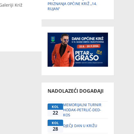
PRIZNANJA OPĆINE KRIŽ „14.
leriji Križ
RUJAN“
NADOLAZEĆI DOGAĐAJI
MEMORIJALNI TURNIR
KOL
HODAK-PETRLIĆ-DED-
22
KOS
KOL
DJEČJI DAN U KRIŽU
28