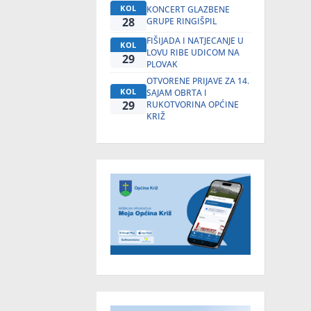
KOL
KONCERT GLAZBENE
28
GRUPE RINGIŠPIL
FIŠIJADA I NATJECANJE U
KOL
LOVU RIBE UDICOM NA
29
PLOVAK
OTVORENE PRIJAVE ZA 14.
KOL
SAJAM OBRTA I
29
RUKOTVORINA OPĆINE
KRIŽ