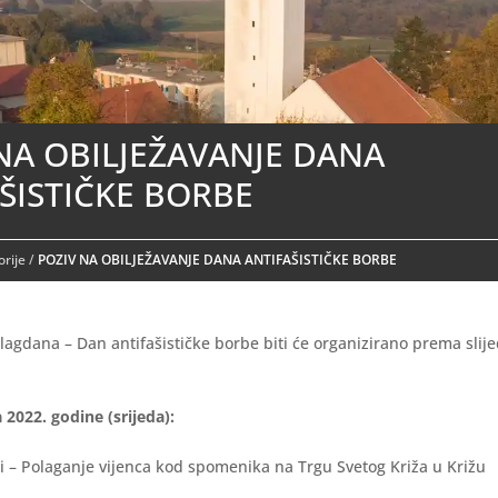
NA OBILJEŽAVANJE DANA
ŠISTIČKE BORBE
rije
/
POZIV NA OBILJEŽAVANJE DANA ANTIFAŠISTIČKE BORBE
lagdana – Dan antifašističke borbe biti će organizirano prema sli
a 2022. godine (srijeda):
olaganje vijenca kod spomenika na Trgu Svetog Križa u Križu