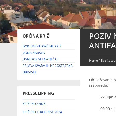
POZIV 
OPĆINA KRIŽ
ANTIFA
DOKUMENTI OPĆINE KRIŽ
JAVNA NABAVA
JAVNI POZIVI I NATJEČAJI
Home
/
Bez katego
PRIJAVA KVARA ILI NEDOSTATAKA
OBRASCI
Obilježavanje b
rasporedu:
PRESSCLIPPING
22. lipnj
KRIŽ INFO 2025.
09,00 sati – P
KRIŽ INFO PROSINAC 2024.