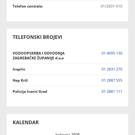
Telefon centrala:
01/2831-510
TELEFONSKI BROJEVI
VODOOPSKRBA I ODVODNJA
01 4095 130
ZAGREBAČKE ŽUPANIJE d.o.o
Ivaplin
01 2831 270
Hep Križ
01 2887 555
Policija Ivanić Grad
01 2881 111
KALENDAR
kolovoz 2026