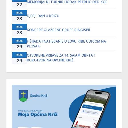
MEMORIJALNI TURNIR HODAK-PETRLIĆ-DED-KOS
22
KOL
DJEČJI DAN U KRIŽU
28
KOL
KONCERT GLAZBENE GRUPE RINGIŠPIL
28
KOL
FIŠIJADA I NATJECANJE U LOVU RIBE UDICOM NA
29
PLOVAK
KOL
OTVORENE PRIJAVE ZA 14. SAJAM OBRTA I
29
RUKOTVORINA OPĆINE KRIŽ