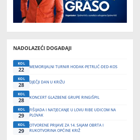
NADOLAZEĆI DOGAĐAJI
KOL
MEMORIJALNI TURNIR HODAK-PETRLIĆ-DED-KOS
22
KOL
DJEČJI DAN U KRIŽU
28
KOL
KONCERT GLAZBENE GRUPE RINGIŠPIL
28
KOL
FIŠIJADA I NATJECANJE U LOVU RIBE UDICOM NA
29
PLOVAK
KOL
OTVORENE PRIJAVE ZA 14. SAJAM OBRTA I
29
RUKOTVORINA OPĆINE KRIŽ