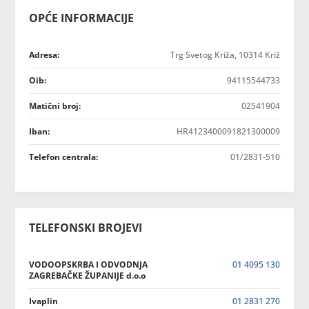
OPĆE INFORMACIJE
Adresa:
Trg Svetog Križa, 10314 Križ
Oib:
94115544733
Matični broj:
02541904
Iban:
HR4123400091821300009
Telefon centrala:
01/2831-510
TELEFONSKI BROJEVI
VODOOPSKRBA I ODVODNJA
01 4095 130
ZAGREBAČKE ŽUPANIJE d.o.o
Ivaplin
01 2831 270