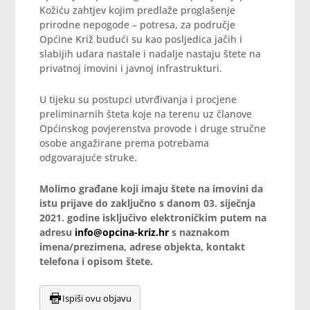
Kožiću zahtjev kojim predlaže proglašenje
prirodne nepogode – potresa, za područje
Općine Križ budući su kao posljedica jačih i
slabijih udara nastale i nadalje nastaju štete na
privatnoj imovini i javnoj infrastrukturi.
U tijeku su postupci utvrđivanja i procjene
preliminarnih šteta koje na terenu uz članove
Općinskog povjerenstva provode i druge stručne
osobe angažirane prema potrebama
odgovarajuće struke.
Molimo građane koji imaju štete na imovini da
istu prijave do zaključno s danom 03. siječnja
2021. godine isključivo elektroničkim putem na
adresu
info@opcina-kriz.hr
s naznakom
imena/prezimena, adrese objekta, kontakt
telefona i opisom štete.
Ispiši ovu objavu