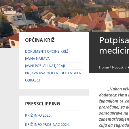
Potpisa
OPĆINA KRIŽ
medici
DOKUMENTI OPĆINE KRIŽ
JAVNA NABAVA
JAVNI POZIVI I NATJEČAJI
Home
/
Novosti
/
PRIJAVA KVARA ILI NEDOSTATAKA
OBRASCI
„
Nakon više
dodatnog tima 
županijom te Za
PRESSCLIPPING
proračuna, za d
samouprave na p
KRIŽ INFO 2025.
zanemarivanjem 
KRIŽ INFO PROSINAC 2024.
cilju da sugrađ