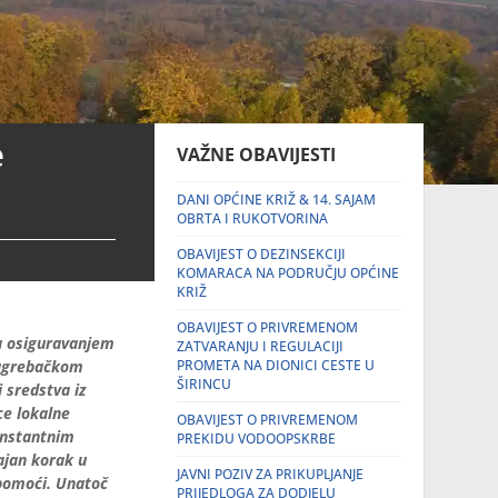
e
VAŽNE OBAVIJESTI
DANI OPĆINE KRIŽ & 14. SAJAM
OBRTA I RUKOTVORINA
OBAVIJEST O DEZINSEKCIJI
KOMARACA NA PODRUČJU OPĆINE
KRIŽ
OBAVIJEST O PRIVREMENOM
za osiguravanjem
ZATVARANJU I REGULACIJI
Zagrebačkom
PROMETA NA DIONICI CESTE U
ŠIRINCU
 sredstva iz
ce lokalne
OBAVIJEST O PRIVREMENOM
onstantnim
PREKIDU VODOOPSKRBE
ajan korak u
JAVNI POZIV ZA PRIKUPLJANJE
 pomoći. Unatoč
PRIJEDLOGA ZA DODJELU