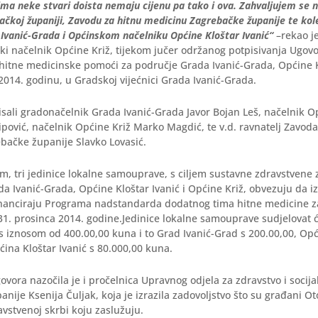
a neke stvari doista nemaju cijenu pa tako i ova. Zahvaljujem se n
ačkoj županiji, Zavodu za hitnu medicinu Zagrebačke županije te ko
Ivanić-Grada i Općinskom načelniku Općine Kloštar Ivanić“
–rekao j
i načelnik Općine Križ, tijekom jučer održanog potpisivanja Ugovo
hitne medicinske pomoći za područje Grada Ivanić-Grada, Općine Kl
2014. godinu, u Gradskoj vijećnici Grada Ivanić-Grada.
sali gradonačelnik Grada Ivanić-Grada Javor Bojan Leš, načelnik O
ilipović, načelnik Općine Križ Marko Magdić, te v.d. ravnatelj Zavoda
bačke županije Slavko Lovasić.
, tri jedinice lokalne samouprave, s ciljem sustavne zdravstvene z
a Ivanić-Grada, Općine Kloštar Ivanić i Općine Križ, obvezuju da i
nanciraju Programa nadstandarda dodatnog tima hitne medicine z
 31. prosinca 2014. godine.Jedinice lokalne samouprave sudjelovat 
s iznosom od 400.00,00 kuna i to Grad Ivanić-Grad s 200.00,00, Opć
ćina Kloštar Ivanić s 80.000,00 kuna.
ovora nazočila je i pročelnica Upravnog odjela za zdravstvo i socij
nije Ksenija Čuljak, koja je izrazila zadovoljstvo što su građani Ot
avstvenoj skrbi koju zaslužuju.