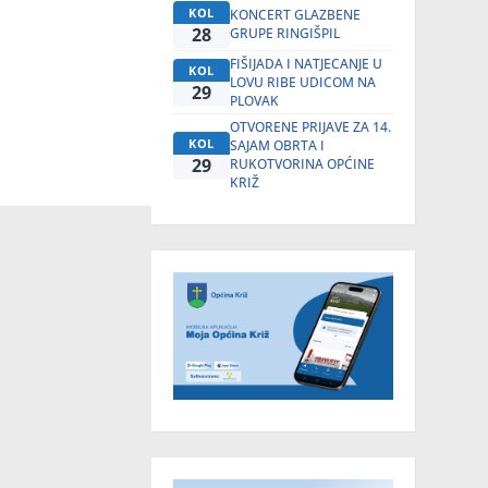
KOL
KONCERT GLAZBENE
28
GRUPE RINGIŠPIL
FIŠIJADA I NATJECANJE U
KOL
LOVU RIBE UDICOM NA
29
PLOVAK
OTVORENE PRIJAVE ZA 14.
KOL
SAJAM OBRTA I
29
RUKOTVORINA OPĆINE
KRIŽ