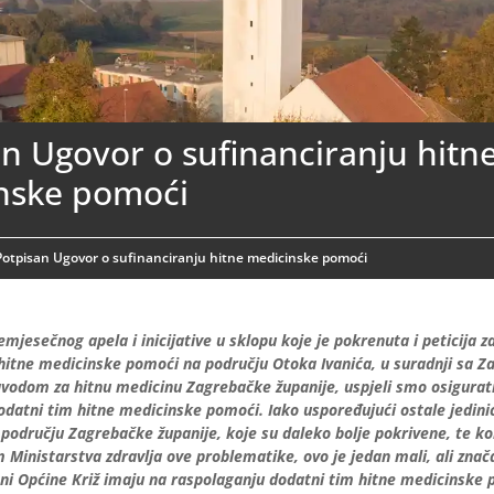
n Ugovor o sufinanciranju hitn
nske pomoći
Potpisan Ugovor o sufinanciranju hitne medicinske pomoći
mjesečnog apela i inicijative u sklopu koje je pokrenuta i peticija 
hitne medicinske pomoći na području Otoka Ivanića, u suradnji sa 
vodom za hitnu medicinu Zagrebačke županije, uspjeli smo osigurati
odatni tim hitne medicinske pomoći. Iako uspoređujući ostale jedini
odručju Zagrebačke županije, koje su daleko bolje pokrivene, te k
Ministarstva zdravlja ove problematike, ovo je jedan mali, ali znač
ani Općine Križ imaju na raspolaganju dodatni tim hitne medicinske