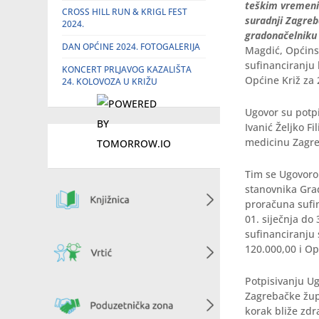
teškim vremenim
CROSS HILL RUN & KRIGL FEST
suradnji Zagreb
2024.
gradonačelniku 
DAN OPĆINE 2024. FOTOGALERIJA
Magdić, Općinsk
sufinanciranju 
KONCERT PRLJAVOG KAZALIŠTA
Općine Križ za 
24. KOLOVOZA U KRIŽU
Ugovor su potpi
Ivanić Željko F
medicinu Zagre
Tim se Ugovorom
stanovnika Grad
proračuna sufi
01. siječnja do
sufinanciranju 
120.000,00 i Op
Potpisivanju Ug
Zagrebačke župa
korak bliže zdr