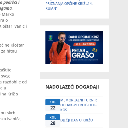
a podršci i
PRIZNANJA OPĆINE KRIŽ „14.
legama,
RUJAN“
e Marko
ra o
oštar Ivanić i
pćine Kloštar
 za hitnu
aštite
z svog
a razdoblje od
NADOLAZEĆI DOGAĐAJI
će u
ina Križ s
MEMORIJALNI TURNIR
KOL
HODAK-PETRLIĆ-DED-
22
KOS
alnu skrb
KOL
oka Ivanića,
DJEČJI DAN U KRIŽU
28