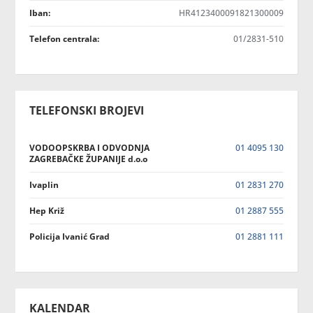
Iban:
HR4123400091821300009
Telefon centrala:
01/2831-510
TELEFONSKI BROJEVI
VODOOPSKRBA I ODVODNJA
01 4095 130
ZAGREBAČKE ŽUPANIJE d.o.o
Ivaplin
01 2831 270
Hep Križ
01 2887 555
Policija Ivanić Grad
01 2881 111
KALENDAR