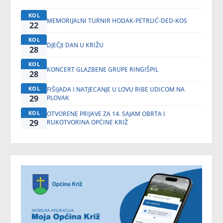
KOL
MEMORIJALNI TURNIR HODAK-PETRLIĆ-DED-KOS
22
KOL
DJEČJI DAN U KRIŽU
28
KOL
KONCERT GLAZBENE GRUPE RINGIŠPIL
28
KOL
FIŠIJADA I NATJECANJE U LOVU RIBE UDICOM NA
29
PLOVAK
KOL
OTVORENE PRIJAVE ZA 14. SAJAM OBRTA I
29
RUKOTVORINA OPĆINE KRIŽ