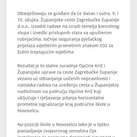
Obavještavaju se građani da će danas i sutra, 9. i
10. ožujka, Županijske ceste Zagrebačke županije
d.o.o., izvoditi radove na izradi temelja konzolnog
stupa i izvedbi pristupnih staza sa upuštenim
rubnjacima, točnije osiguranja pješačkog
prijelaza svjetlećim prometnim znakom C02 sa
žutim treptajućim svjetlima
Rezultat je to stalne suradnje Općine Križ i
Županijske uprave za ceste Zagrebačke županije
vezano uz otklanjanje uočenih nepravilnosti i
nastavka radova na uređenju cesta u Županijskoj
nadležnosti na području Općine Križ koji
uključuje i rješavanje pitanja horizontalne
prometne signalizacije kraj područne škole u
Novoselcu.
Na poziciji škole u Novoselcu tako je u tijeku
postavljanje svojevrsnog semafora čije