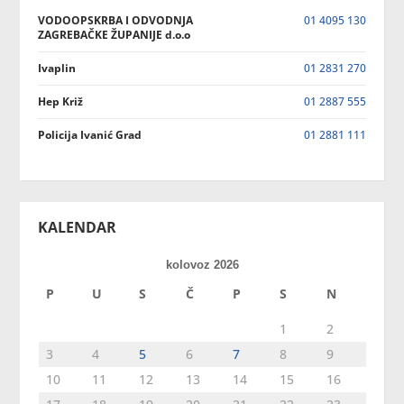
VODOOPSKRBA I ODVODNJA
01 4095 130
ZAGREBAČKE ŽUPANIJE d.o.o
Ivaplin
01 2831 270
Hep Križ
01 2887 555
Policija Ivanić Grad
01 2881 111
KALENDAR
kolovoz 2026
P
U
S
Č
P
S
N
1
2
3
4
5
6
7
8
9
10
11
12
13
14
15
16