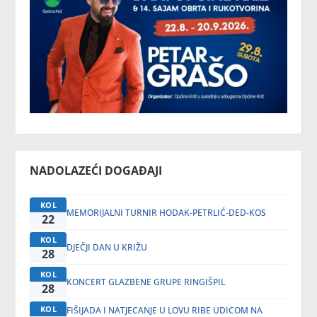
NADOLAZEĆI DOGAĐAJI
KOL
MEMORIJALNI TURNIR HODAK-PETRLIĆ-DED-KOS
22
KOL
DJEČJI DAN U KRIŽU
28
KOL
KONCERT GLAZBENE GRUPE RINGIŠPIL
28
KOL
FIŠIJADA I NATJECANJE U LOVU RIBE UDICOM NA