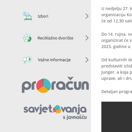
U nedjelju 27. 
organizaciju Kot
će od 12,30 sat
Do 14. rujna, s
organizirat će 
2023. godine u
Od kulturnih do
predstaviti izl
Junger, a koja 
uprave, ali i d
Detaljan progra