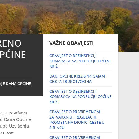
TRENO
VAŽNE OBAVIJESTI
PĆINE
OBAVIJEST O DEZINSEKCIJI
KOMARACA NA PODRUČJU OPĆINE
KRIŽ
DANI OPĆINE KRIŽ & 14. SAJAM
OBRTA I RUKOTVORINA
NJE DANA OPĆINE
OBAVIJEST O DEZINSEKCIJI
KOMARACA NA PODRUČJU OPĆINE
KRIŽ
OBAVIJEST O PRIVREMENOM
e, a završava
ZATVARANJU I REGULACIJI
du Dana Općine
PROMETA NA DIONICI CESTE U
 Župe Uzvišenja
ŠIRINCU
šom sve
OBAVIJEST O PRIVREMENOM