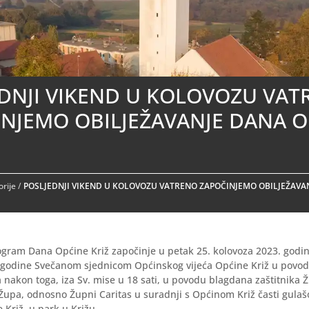
DNJI VIKEND U KOLOVOZU VA
NJEMO OBILJEŽAVANJE DANA O
rije
/
POSLJEDNJI VIKEND U KOLOVOZU VATRENO ZAPOČINJEMO OBILJEŽAVA
ogram Dana Općine Križ započinje u petak 25. kolovoza 2023. godin
. godine Svečanom sjednicom Općinskog vijeća Općine Križ u povo
 a nakon toga, iza Sv. mise u 18 sati, u povodu blagdana zaštitnika
 Župa, odnosno Župni Caritas u suradnji s Općinom Križ časti gula
Križ, u park u Križu.