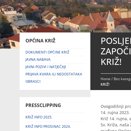
POSLJE
OPĆINA KRIŽ
ZAPOČI
DOKUMENTI OPĆINE KRIŽ
KRIŽ!
JAVNA NABAVA
JAVNI POZIVI I NATJEČAJI
PRIJAVA KVARA ILI NEDOSTATAKA
Home
/
Bez katego
OBRASCI
KRIŽ!
PRESSCLIPPING
Ovogodišnji pr
14. rujna 2023
KRIŽ INFO 2025.
Križ 14. rujna,
Sv. Križa, naša
KRIŽ INFO PROSINAC 2024.
građane Općine 