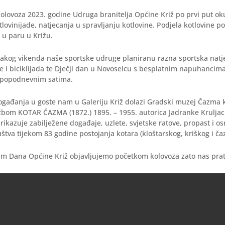
kolovoza 2023. godine Udruga branitelja Općine Križ po prvi put ok
lovinijade, natjecanja u spravljanju kotlovine. Podjela kotlovine pos
i u paru u Križu.
vakog vikenda naše sportske udruge planiranu razna sportska natj
se i biciklijada te Dječji dan u Novoselcu s besplatnim napuhancima 
 popodnevnim satima.
gađanja u goste nam u Galeriju Križ dolazi Gradski muzej Čazma k
ožbom KOTAR ČAZMA (1872.) 1895. – 1955. autorica Jadranke Kruljac
prikazuje zabilježene događaje, uzlete, svjetske ratove, propast i o
ruštva tijekom 83 godine postojanja kotara (kloštarskog, kriškog i č
m Dana Općine Križ objavljujemo početkom kolovoza zato nas pratit