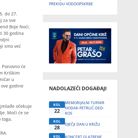
PREKIDU VODOOPSKRBE
5. do 27.
j za sve
end Boje Noći.
ti 30 godina
oljni
oji smo već
e. Ponovno će
im Kriškim
ničar u
i ove godine
NADOLAZEĆI DOGAĐAJI
MEMORIJALNI TURNIR
KOL
ajmlađe očekuje
HODAK-PETRLIĆ-DED-
22
lje. Moći će se
KOS
o toga.
KOL
DJEČJI DAN U KRIŽU
28
TRA.
KOL
KONCERT GLAZBENE