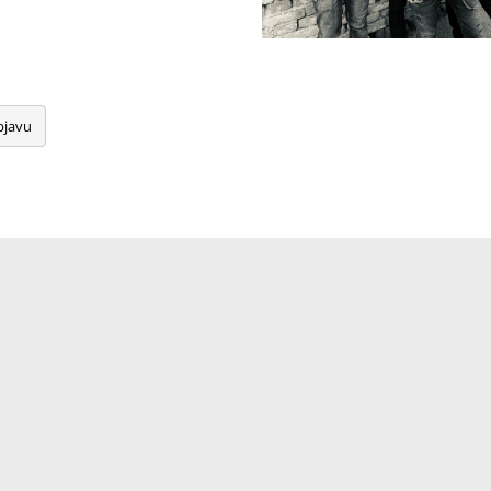
bjavu