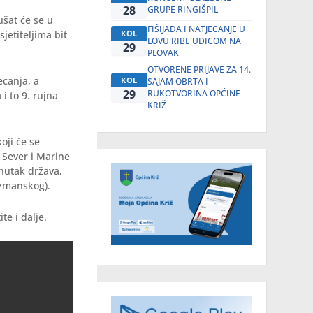
28
GRUPE RINGIŠPIL
ušat će se u
FIŠIJADA I NATJECANJE U
jetiteljima bit
KOL
LOVU RIBE UDICOM NA
29
PLOVAK
OTVORENE PRIJAVE ZA 14.
ecanja, a
KOL
SAJAM OBRTA I
29
RUKOTVORINA OPĆINE
i to 9. rujna
KRIŽ
oji će se
 Sever i Marine
snutak država,
azmanskog).
e i dalje.