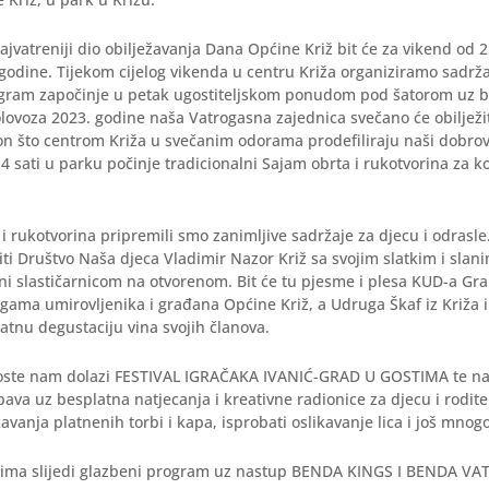
najvatreniji dio obilježavanja Dana Općine Križ bit će za vikend od 2
godine. Tijekom cijelog vikenda u centru Križa organiziramo sadrža
ogram započinje u petak ugostiteljskom ponudom pod šatorom uz b
lovoza 2023. godine naša Vatrogasna zajednica svečano će obilježi
on što centrom Križa u svečanim odorama prodefiliraju naši dobrov
14 sati u parku počinje tradicionalni Sajam obrta i rukotvorina za k
i rukotvorina pripremili smo zanimljive sadržaje za djecu i odrasl
ti Društvo Naša djeca Vladimir Nazor Križ sa svojim slatkim i slan
ni slastičarnicom na otvorenom. Bit će tu pjesme i plesa KUD-a Gra
gama umirovljenika i građana Općine Križ, a Udruga Škaf iz Križa 
tnu degustaciju vina svojih članova.
goste nam dolazi FESTIVAL IGRAČAKA IVANIĆ-GRAD U GOSTIMA te n
ava uz besplatna natjecanja i kreativne radionice za djecu i rodite
kavanja platnenih torbi i kapa, isprobati oslikavanje lica i još mnog
tima slijedi glazbeni program uz nastup BENDA KINGS I BENDA VA