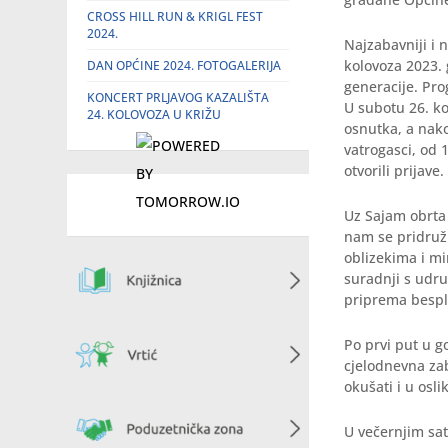
CROSS HILL RUN & KRIGL FEST
2024.
Najzabavniji i 
kolovoza 2023. 
DAN OPĆINE 2024. FOTOGALERIJA
generacije. Pr
KONCERT PRLJAVOG KAZALIŠTA
U subotu 26. ko
24. KOLOVOZA U KRIŽU
osnutka, a nak
vatrogasci, od 
otvorili prijave.
Uz Sajam obrta 
nam se pridruži
oblizekima i mi
suradnji s udru
priprema bespla
Po prvi put u 
cjelodnevna zab
okušati i u osli
U večernjim sa