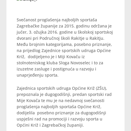
Svečanost proglašenja najboljih sportaša
Zagrebačke županije za 2015. godinu održana je
jučer, 3. ožujka 2016. godine u školskoj sportskoj
dvorani pri Područnoj školi Rakitje u Rakitju.
Među brojnim kategorijama, posebno priznanje,
na prijedlog Zajednice sportskih udruga Općine
Križ, dodijeljeno je i Miji Kovaču iz
stolnoteniskog kluba Sloga Novoselec i to za
izuzetne zasluge i postignuća u razvoju i
unaprjeđenju sporta.
Zajednica sportskih udruga Općine Križ (ZŠU),
prepoznala je dugogodišnji, predan sportski rad
Mije Kovača te mu je na nedavnoj svečanosti
proglašenja najboljih sportaša Općine Križ,
dodijelila posebno priznanje za dugogodišnji
uspješni rad na promociji i razvoju sporta u
Općini Križ i Zagrebačkoj županiji.