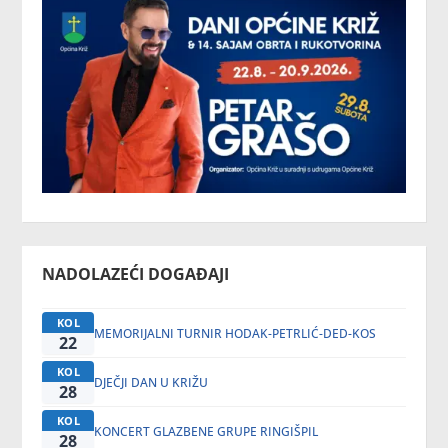
NADOLAZEĆI DOGAĐAJI
KOL
MEMORIJALNI TURNIR HODAK-PETRLIĆ-DED-KOS
22
KOL
DJEČJI DAN U KRIŽU
28
KOL
KONCERT GLAZBENE GRUPE RINGIŠPIL
28