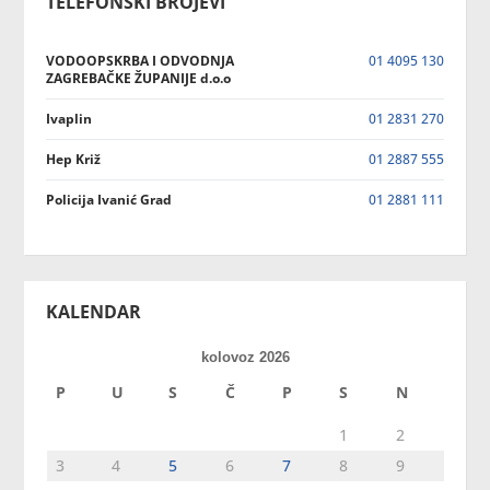
TELEFONSKI BROJEVI
VODOOPSKRBA I ODVODNJA
01 4095 130
ZAGREBAČKE ŽUPANIJE d.o.o
Ivaplin
01 2831 270
Hep Križ
01 2887 555
Policija Ivanić Grad
01 2881 111
KALENDAR
kolovoz 2026
P
U
S
Č
P
S
N
1
2
3
4
5
6
7
8
9