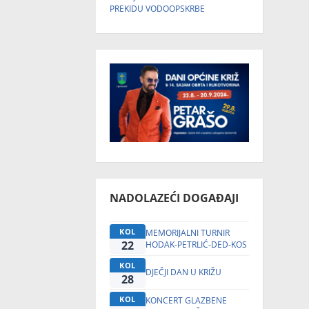
PREKIDU VODOOPSKRBE
NADOLAZEĆI DOGAĐAJI
KOL
MEMORIJALNI TURNIR
22
HODAK-PETRLIĆ-DED-KOS
KOL
DJEČJI DAN U KRIŽU
28
KOL
KONCERT GLAZBENE