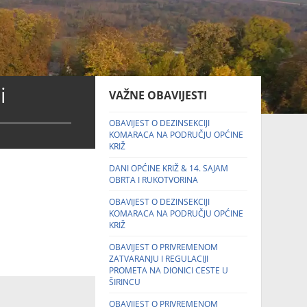
i
VAŽNE OBAVIJESTI
OBAVIJEST O DEZINSEKCIJI
KOMARACA NA PODRUČJU OPĆINE
KRIŽ
DANI OPĆINE KRIŽ & 14. SAJAM
OBRTA I RUKOTVORINA
OBAVIJEST O DEZINSEKCIJI
KOMARACA NA PODRUČJU OPĆINE
KRIŽ
OBAVIJEST O PRIVREMENOM
ZATVARANJU I REGULACIJI
PROMETA NA DIONICI CESTE U
ŠIRINCU
OBAVIJEST O PRIVREMENOM