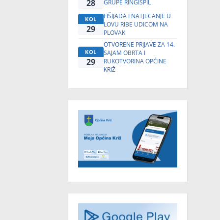
28
GRUPE RINGIŠPIL
FIŠIJADA I NATJECANJE U
KOL
LOVU RIBE UDICOM NA
29
PLOVAK
OTVORENE PRIJAVE ZA 14.
KOL
SAJAM OBRTA I
29
RUKOTVORINA OPĆINE
KRIŽ