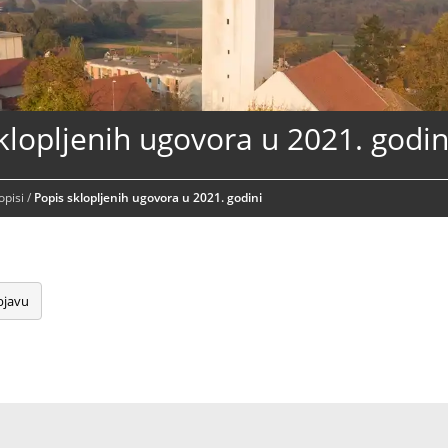
klopljenih ugovora u 2021. godin
opisi
/
Popis sklopljenih ugovora u 2021. godini
bjavu