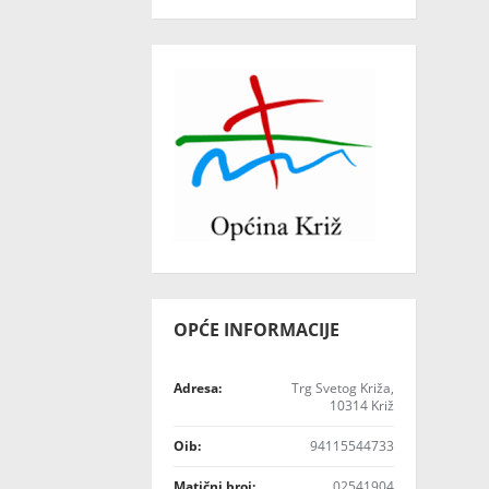
OPĆE INFORMACIJE
Adresa:
Trg Svetog Križa,
10314 Križ
Oib:
94115544733
Matični broj:
02541904