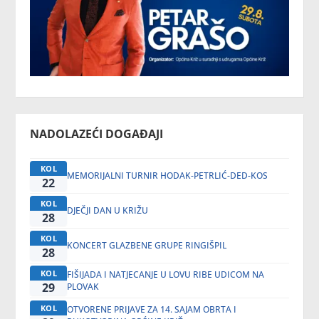
NADOLAZEĆI DOGAĐAJI
KOL
MEMORIJALNI TURNIR HODAK-PETRLIĆ-DED-KOS
22
KOL
DJEČJI DAN U KRIŽU
28
KOL
KONCERT GLAZBENE GRUPE RINGIŠPIL
28
KOL
FIŠIJADA I NATJECANJE U LOVU RIBE UDICOM NA
29
PLOVAK
KOL
OTVORENE PRIJAVE ZA 14. SAJAM OBRTA I