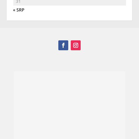
31
« SRP