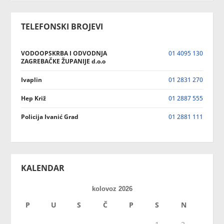
TELEFONSKI BROJEVI
VODOOPSKRBA I ODVODNJA
01 4095 130
ZAGREBAČKE ŽUPANIJE d.o.o
Ivaplin
01 2831 270
Hep Križ
01 2887 555
Policija Ivanić Grad
01 2881 111
KALENDAR
kolovoz 2026
P
U
S
Č
P
S
N