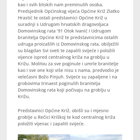
kao i svih bliskih nam preminulih osoba,
Predsjednik Općinskog vijeća Općine Križ Zlatko
Hrastić te ostali predstavnici Općine Križ u
suradnji s Udrugom hrvatskih dragovoljaca
Domovinskog rata ’91 Otok Ivanić i Udrugom
branitelja Općine Križ te predstavnicima ostalih
udruga proizašlih iz Domovinskog rata, obilježili
su blagdan Svi sveti te zapalili svijeće i položili
vijence ispred centralnog križa na groblju u
Križu. Molitvu za sve poginule i umrle branitelje
kao i sve one koji više nisu s nama, predvodio je
velečasni Božo Pinjuh. Svijeće su zapaljene i na
grobovima trinaest poginulih branitelja
Domovinskog rata koji počivaju na groblju u
Križu.
Predstavnici Općine Križ, obišli su i mjesno
groblje u Rečici Kriškoj te kod centralnog križa
položiti vijenac i zapaliti svijeće.