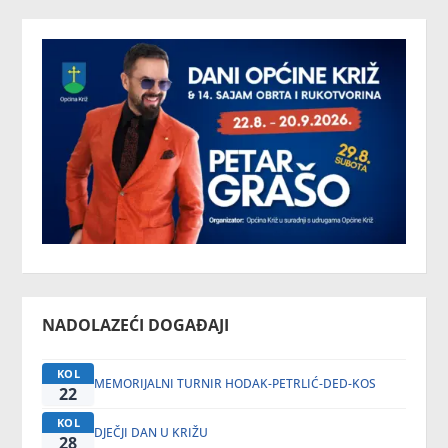
NADOLAZEĆI DOGAĐAJI
KOL
MEMORIJALNI TURNIR HODAK-PETRLIĆ-DED-KOS
22
KOL
DJEČJI DAN U KRIŽU
28