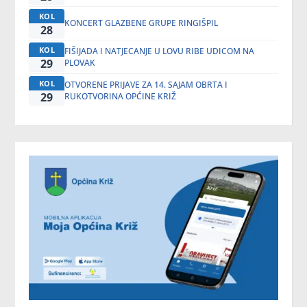
KOL
KONCERT GLAZBENE GRUPE RINGIŠPIL
28
KOL
FIŠIJADA I NATJECANJE U LOVU RIBE UDICOM NA
29
PLOVAK
KOL
OTVORENE PRIJAVE ZA 14. SAJAM OBRTA I
29
RUKOTVORINA OPĆINE KRIŽ