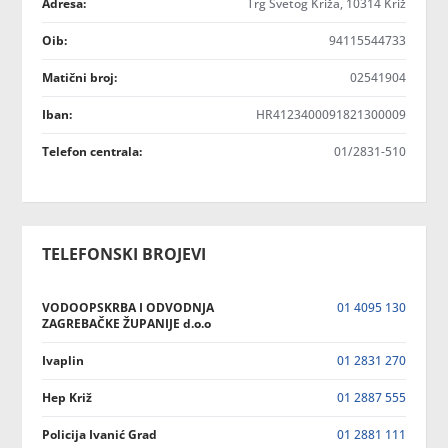
Adresa:
Trg Svetog Križa, 10314 Križ
Oib:
94115544733
Matični broj:
02541904
Iban:
HR4123400091821300009
Telefon centrala:
01/2831-510
TELEFONSKI BROJEVI
VODOOPSKRBA I ODVODNJA
01 4095 130
ZAGREBAČKE ŽUPANIJE d.o.o
Ivaplin
01 2831 270
Hep Križ
01 2887 555
Policija Ivanić Grad
01 2881 111