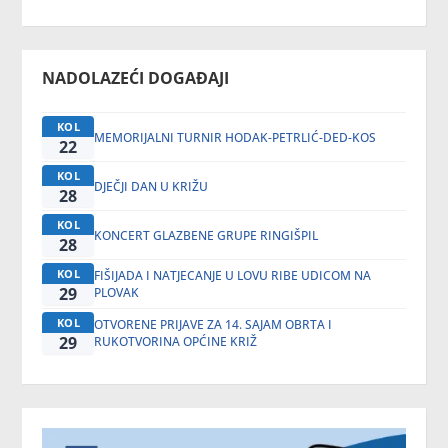
NADOLAZEĆI DOGAĐAJI
KOL
MEMORIJALNI TURNIR HODAK-PETRLIĆ-DED-KOS
22
KOL
DJEČJI DAN U KRIŽU
28
KOL
KONCERT GLAZBENE GRUPE RINGIŠPIL
28
KOL
FIŠIJADA I NATJECANJE U LOVU RIBE UDICOM NA
29
PLOVAK
KOL
OTVORENE PRIJAVE ZA 14. SAJAM OBRTA I
29
RUKOTVORINA OPĆINE KRIŽ