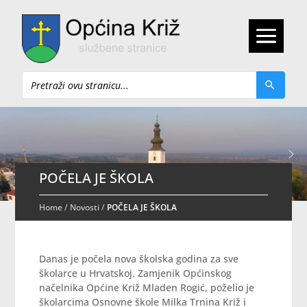
Pretraži
POČELA JE ŠKOLA
Home
/
Novosti
/
POČELA JE ŠKOLA
Danas je počela nova školska godina za sve
školarce u Hrvatskoj. Zamjenik Općinskog
načelnika Općine Križ Mladen Rogić, poželio je
školarcima Osnovne škole Milka Trnina Križ i