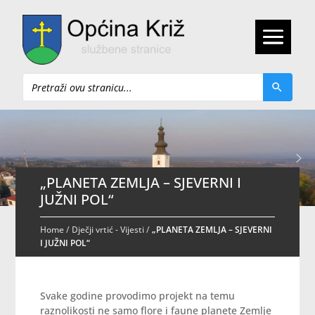
Pretraži
„PLANETA ZEMLJA – SJEVERNI I
JUŽNI POL“
Home
/
Dječji vrtić - Vijesti
/
„PLANETA ZEMLJA – SJEVERNI
I JUŽNI POL“
Svake godine provodimo projekt na temu
raznolikosti ne samo flore i faune planete Zemlje