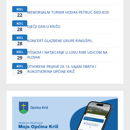
KOL
MEMORIJALNI TURNIR HODAK-PETRLIĆ-DED-KOS
22
KOL
DJEČJI DAN U KRIŽU
28
KOL
KONCERT GLAZBENE GRUPE RINGIŠPIL
28
KOL
FIŠIJADA I NATJECANJE U LOVU RIBE UDICOM NA
29
PLOVAK
KOL
OTVORENE PRIJAVE ZA 14. SAJAM OBRTA I
29
RUKOTVORINA OPĆINE KRIŽ