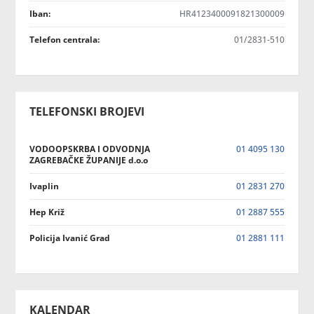
Iban:
HR4123400091821300009
Telefon centrala:
01/2831-510
TELEFONSKI BROJEVI
VODOOPSKRBA I ODVODNJA
01 4095 130
ZAGREBAČKE ŽUPANIJE d.o.o
Ivaplin
01 2831 270
Hep Križ
01 2887 555
Policija Ivanić Grad
01 2881 111
KALENDAR