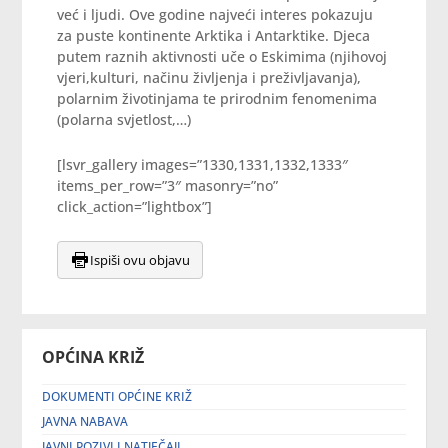
već i ljudi. Ove godine najveći interes pokazuju
za puste kontinente Arktika i Antarktike. Djeca
putem raznih aktivnosti uče o Eskimima (njihovoj
vjeri,kulturi, načinu življenja i preživljavanja),
polarnim životinjama te prirodnim fenomenima
(polarna svjetlost,…)
[lsvr_gallery images=”1330,1331,1332,1333″
items_per_row=”3″ masonry=”no”
click_action=”lightbox”]
Ispiši ovu objavu
OPĆINA KRIŽ
DOKUMENTI OPĆINE KRIŽ
JAVNA NABAVA
JAVNI POZIVI I NATJEČAJI