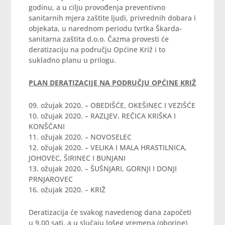
godinu, a u cilju provođenja preventivno
sanitarnih mjera zaštite ljudi, privrednih dobara i
objekata, u narednom periodu tvrtka Škarda-
sanitarna zaštita d.o.o. Čazma provesti će
deratizaciju na području Općine Križ i to
sukladno planu u prilogu.
PLAN DERATIZACIJE NA PODRUČJU OPĆINE KRIŽ
09. ožujak 2020. – OBEDIŠĆE, OKEŠINEC I VEZIŠĆE
10. ožujak 2020. – RAZLJEV, REČICA KRIŠKA I
KONŠČANI
11. ožujak 2020. – NOVOSELEC
12. ožujak 2020. – VELIKA I MALA HRASTILNICA,
JOHOVEC, ŠIRINEC I BUNJANI
13. ožujak 2020. – ŠUŠNJARI, GORNJI I DONJI
PRNJAROVEC
16. ožujak 2020. – KRIŽ
Deratizacija će svakog navedenog dana započeti
u 9,00 sati, a u slučaju lošeg vremena (oborine)