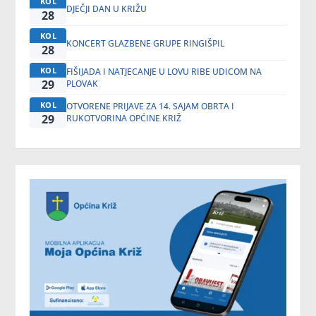
KOL
DJEČJI DAN U KRIŽU
28
KOL
KONCERT GLAZBENE GRUPE RINGIŠPIL
28
KOL
FIŠIJADA I NATJECANJE U LOVU RIBE UDICOM NA
29
PLOVAK
KOL
OTVORENE PRIJAVE ZA 14. SAJAM OBRTA I
29
RUKOTVORINA OPĆINE KRIŽ