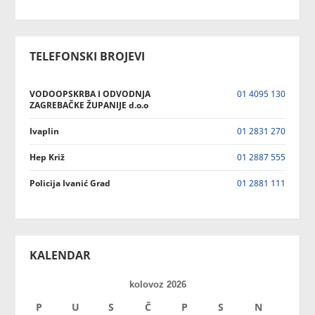
TELEFONSKI BROJEVI
VODOOPSKRBA I ODVODNJA
01 4095 130
ZAGREBAČKE ŽUPANIJE d.o.o
Ivaplin
01 2831 270
Hep Križ
01 2887 555
Policija Ivanić Grad
01 2881 111
KALENDAR
kolovoz 2026
P
U
S
Č
P
S
N