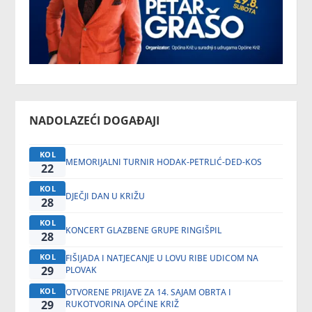
NADOLAZEĆI DOGAĐAJI
KOL
MEMORIJALNI TURNIR HODAK-PETRLIĆ-DED-KOS
22
KOL
DJEČJI DAN U KRIŽU
28
KOL
KONCERT GLAZBENE GRUPE RINGIŠPIL
28
KOL
FIŠIJADA I NATJECANJE U LOVU RIBE UDICOM NA
29
PLOVAK
KOL
OTVORENE PRIJAVE ZA 14. SAJAM OBRTA I
29
RUKOTVORINA OPĆINE KRIŽ