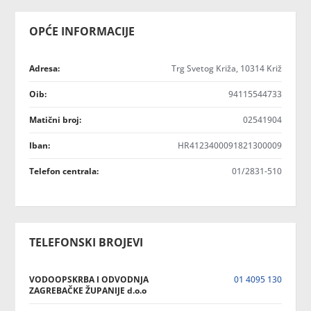
OPĆE INFORMACIJE
Adresa:
Trg Svetog Križa, 10314 Križ
Oib:
94115544733
Matični broj:
02541904
Iban:
HR4123400091821300009
Telefon centrala:
01/2831-510
TELEFONSKI BROJEVI
VODOOPSKRBA I ODVODNJA
01 4095 130
ZAGREBAČKE ŽUPANIJE d.o.o