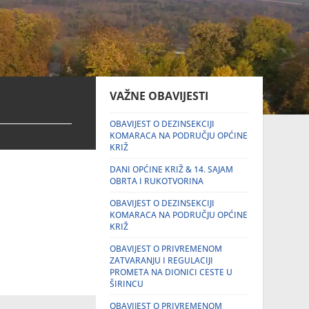
VAŽNE OBAVIJESTI
OBAVIJEST O DEZINSEKCIJI
KOMARACA NA PODRUČJU OPĆINE
KRIŽ
DANI OPĆINE KRIŽ & 14. SAJAM
OBRTA I RUKOTVORINA
OBAVIJEST O DEZINSEKCIJI
KOMARACA NA PODRUČJU OPĆINE
KRIŽ
OBAVIJEST O PRIVREMENOM
ZATVARANJU I REGULACIJI
PROMETA NA DIONICI CESTE U
ŠIRINCU
OBAVIJEST O PRIVREMENOM