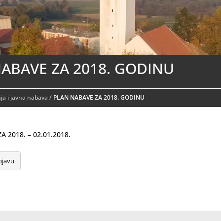
ABAVE ZA 2018. GODINU
a i javna nabava
/
PLAN NABAVE ZA 2018. GODINU
 2018. – 02.01.2018.
bjavu