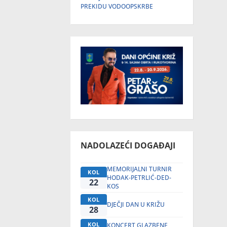
PREKIDU VODOOPSKRBE
NADOLAZEĆI DOGAĐAJI
MEMORIJALNI TURNIR
KOL
HODAK-PETRLIĆ-DED-
22
KOS
KOL
DJEČJI DAN U KRIŽU
28
KOL
KONCERT GLAZBENE