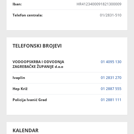
Iban:
HR4123400091821300009
Telefon centrala:
01/2831-510
TELEFONSKI BROJEVI
VODOOPSKRBA I ODVODNJA
01 4095 130
ZAGREBAČKE ŽUPANIJE d.o.o
Ivaplin
01 2831 270
Hep Križ
01 2887 555
Policija Ivanić Grad
01 2881 111
KALENDAR