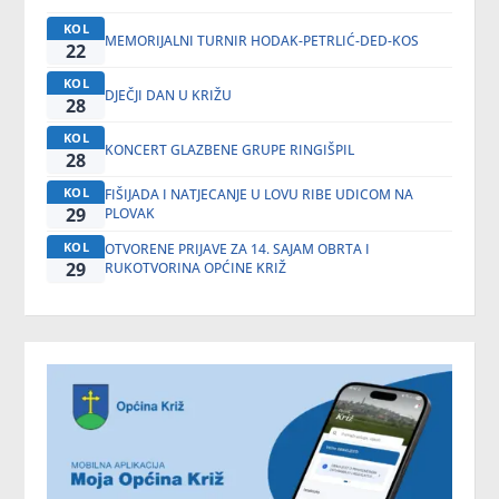
KOL
MEMORIJALNI TURNIR HODAK-PETRLIĆ-DED-KOS
22
KOL
DJEČJI DAN U KRIŽU
28
KOL
KONCERT GLAZBENE GRUPE RINGIŠPIL
28
KOL
FIŠIJADA I NATJECANJE U LOVU RIBE UDICOM NA
29
PLOVAK
KOL
OTVORENE PRIJAVE ZA 14. SAJAM OBRTA I
29
RUKOTVORINA OPĆINE KRIŽ