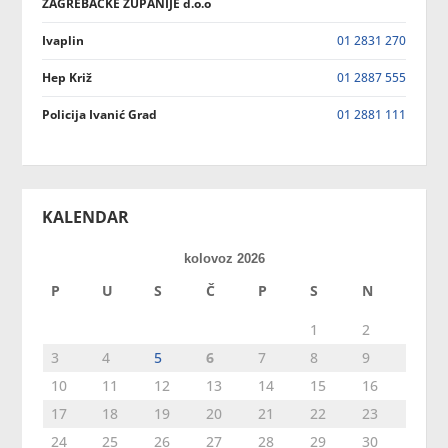
ZAGREBAČKE ŽUPANIJE d.o.o
Ivaplin
01 2831 270
Hep Križ
01 2887 555
Policija Ivanić Grad
01 2881 111
KALENDAR
kolovoz 2026
P
U
S
Č
P
S
N
1
2
3
4
5
6
7
8
9
10
11
12
13
14
15
16
17
18
19
20
21
22
23
24
25
26
27
28
29
30