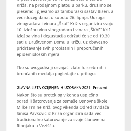
Križa, na prodajnom platou u parku, družimo se,
plešemo i pjevamo uz tamburaški sastav Biseri, a
već idućeg dana, u subotu 26. lipnja, Udruga
vinogradara i vinara „Škaf“ Križ s organizira svoju
10. izložbu vina vinogradara i vinara „ŠKAF“ Križ.
Izložba vina i degustacija održati će se od 19.30
sati u Društvenom Domu u Križu, uz obavezno
pridržavanje svih propisanih i preporučenih
epidemioloških mjera.
Tko su ovogodišnji osvajači zlatnih, srebrnih i
brončanih medalja pogledajte u prilogu:
GLAVNA-LISTA-OCIJENJENIH-UZORAKA-2021
Preuzmi
Nakon što su proteklog vikenda uspješno
odradili šatorovanje za osmaše Osnovne škole
Milke Trnine Križ, ovog vikenda Odred izviđača
Siniša Pavković iz Križa organizira sada već
tradicionalno šatorovanje za svoje članove na
Ribnjaku u Vezišću.