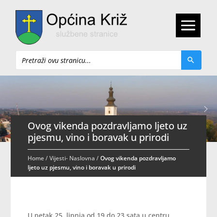
Pretraži
Ovog vikenda pozdravljamo ljeto uz
pjesmu, vino i boravak u prirodi
Home
/
Vijesti- Naslovna
/
Ovog vikenda pozdravljamo
ljeto uz pjesmu, vino i boravak u prirodi
U petak 25. lipnja od 19 do 23 sata u centru