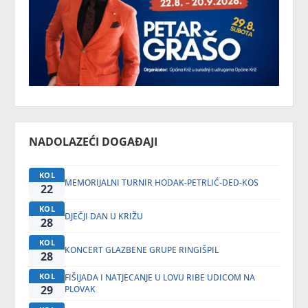
NADOLAZEĆI DOGAĐAJI
KOL
MEMORIJALNI TURNIR HODAK-PETRLIĆ-DED-KOS
22
KOL
DJEČJI DAN U KRIŽU
28
KOL
KONCERT GLAZBENE GRUPE RINGIŠPIL
28
KOL
FIŠIJADA I NATJECANJE U LOVU RIBE UDICOM NA
29
PLOVAK