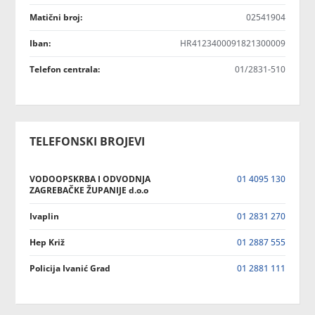
Matični broj:
02541904
Iban:
HR4123400091821300009
Telefon centrala:
01/2831-510
TELEFONSKI BROJEVI
VODOOPSKRBA I ODVODNJA
01 4095 130
ZAGREBAČKE ŽUPANIJE d.o.o
Ivaplin
01 2831 270
Hep Križ
01 2887 555
Policija Ivanić Grad
01 2881 111