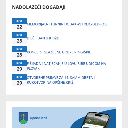
NADOLAZEĆI DOGAĐAJI
KOL
MEMORIJALNI TURNIR HODAK-PETRLIĆ-DED-KOS
22
KOL
DJEČJI DAN U KRIŽU
28
KOL
KONCERT GLAZBENE GRUPE RINGIŠPIL
28
KOL
FIŠIJADA I NATJECANJE U LOVU RIBE UDICOM NA
29
PLOVAK
KOL
OTVORENE PRIJAVE ZA 14. SAJAM OBRTA I
29
RUKOTVORINA OPĆINE KRIŽ