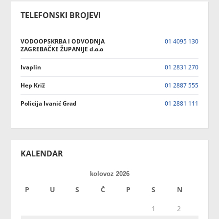
TELEFONSKI BROJEVI
VODOOPSKRBA I ODVODNJA
01 4095 130
ZAGREBAČKE ŽUPANIJE d.o.o
Ivaplin
01 2831 270
Hep Križ
01 2887 555
Policija Ivanić Grad
01 2881 111
KALENDAR
kolovoz 2026
P
U
S
Č
P
S
N
1
2