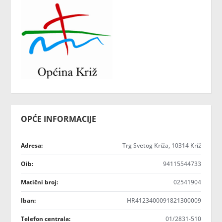
OPĆE INFORMACIJE
Adresa:
Trg Svetog Križa, 10314 Križ
Oib:
94115544733
Matični broj:
02541904
Iban:
HR4123400091821300009
Telefon centrala:
01/2831-510