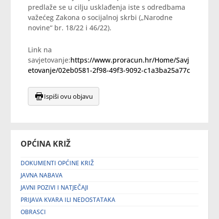
predlaže se u cilju usklađenja iste s odredbama
važećeg Zakona o socijalnoj skrbi („Narodne
novine“ br. 18/22 i 46/22).
Link na
savjetovanje:
https://www.proracun.hr/Home/Savj
etovanje/02eb0581-2f98-49f3-9092-c1a3ba25a77c
Ispiši ovu objavu
OPĆINA KRIŽ
DOKUMENTI OPĆINE KRIŽ
JAVNA NABAVA
JAVNI POZIVI I NATJEČAJI
PRIJAVA KVARA ILI NEDOSTATAKA
OBRASCI