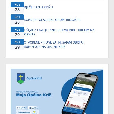
KOL
DJEČJI DAN U KRIŽU
28
KOL
KONCERT GLAZBENE GRUPE RINGIŠPIL
28
KOL
FIŠIJADA I NATJECANJE U LOVU RIBE UDICOM NA
29
PLOVAK
KOL
OTVORENE PRIJAVE ZA 14. SAJAM OBRTA I
29
RUKOTVORINA OPĆINE KRIŽ