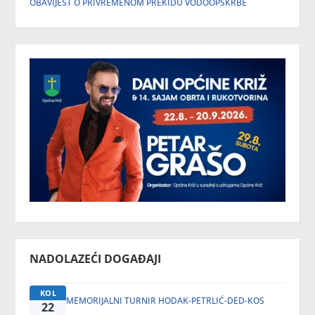
OBAVIJEST O PRIVREMENOM PREKIDU VODOOPSKRBE
NADOLAZEĆI DOGAĐAJI
KOL
MEMORIJALNI TURNIR HODAK-PETRLIĆ-DED-KOS
22