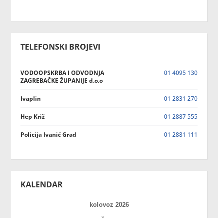
TELEFONSKI BROJEVI
VODOOPSKRBA I ODVODNJA
01 4095 130
ZAGREBAČKE ŽUPANIJE d.o.o
Ivaplin
01 2831 270
Hep Križ
01 2887 555
Policija Ivanić Grad
01 2881 111
KALENDAR
kolovoz 2026