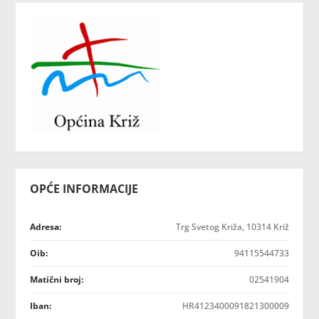
OPĆE INFORMACIJE
Adresa:
Trg Svetog Križa, 10314 Križ
Oib:
94115544733
Matični broj:
02541904
Iban:
HR4123400091821300009