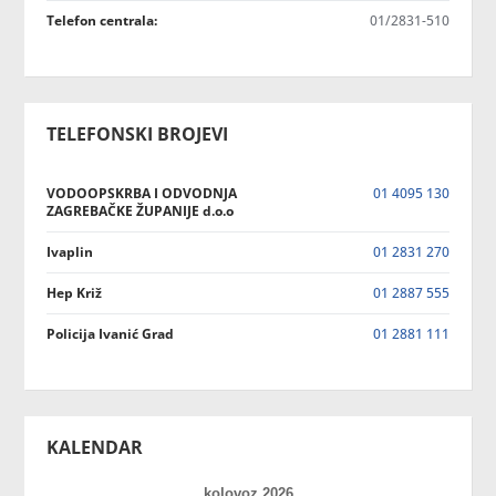
Telefon centrala:
01/2831-510
TELEFONSKI BROJEVI
VODOOPSKRBA I ODVODNJA
01 4095 130
ZAGREBAČKE ŽUPANIJE d.o.o
Ivaplin
01 2831 270
Hep Križ
01 2887 555
Policija Ivanić Grad
01 2881 111
KALENDAR
kolovoz 2026