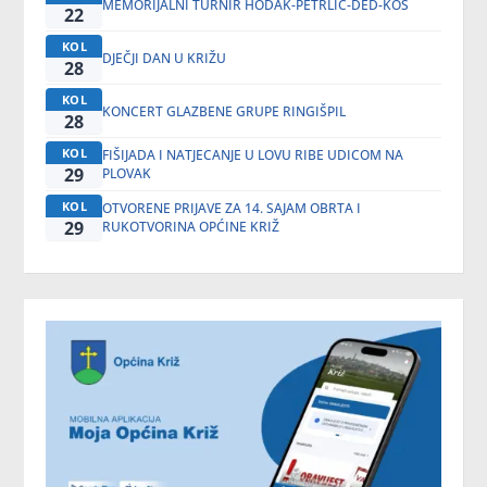
MEMORIJALNI TURNIR HODAK-PETRLIĆ-DED-KOS
22
KOL
DJEČJI DAN U KRIŽU
28
KOL
KONCERT GLAZBENE GRUPE RINGIŠPIL
28
KOL
FIŠIJADA I NATJECANJE U LOVU RIBE UDICOM NA
29
PLOVAK
KOL
OTVORENE PRIJAVE ZA 14. SAJAM OBRTA I
29
RUKOTVORINA OPĆINE KRIŽ