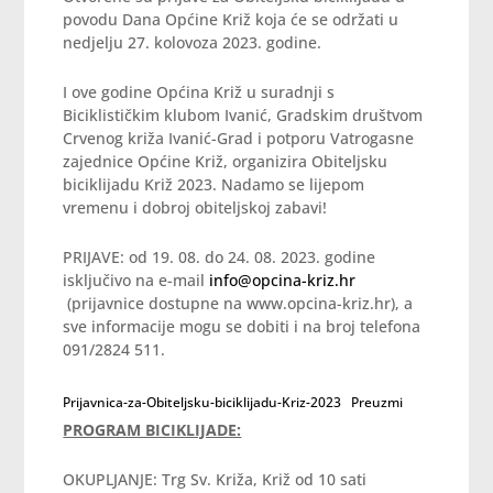
povodu Dana Općine Križ koja će se održati u
nedjelju 27. kolovoza 2023. godine.
I ove godine Općina Križ u suradnji s
Biciklističkim klubom Ivanić, Gradskim društvom
Crvenog križa Ivanić-Grad i potporu Vatrogasne
zajednice Općine Križ, organizira Obiteljsku
biciklijadu Križ 2023. Nadamo se lijepom
vremenu i dobroj obiteljskoj zabavi!
PRIJAVE: od 19. 08. do 24. 08. 2023. godine
isključivo na e-mail
info@opcina-kriz.hr
(prijavnice dostupne na www.opcina-kriz.hr), a
sve informacije mogu se dobiti i na broj telefona
091/2824 511.
Prijavnica-za-Obiteljsku-biciklijadu-Kriz-2023
Preuzmi
PROGRAM BICIKLIJADE:
OKUPLJANJE: Trg Sv. Križa, Križ od 10 sati