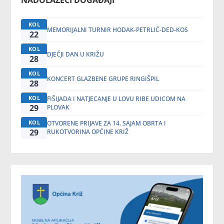
NADOLAZEĆI DOGAĐAJI
KOL
MEMORIJALNI TURNIR HODAK-PETRLIĆ-DED-KOS
22
KOL
DJEČJI DAN U KRIŽU
28
KOL
KONCERT GLAZBENE GRUPE RINGIŠPIL
28
KOL
FIŠIJADA I NATJECANJE U LOVU RIBE UDICOM NA
29
PLOVAK
KOL
OTVORENE PRIJAVE ZA 14. SAJAM OBRTA I
29
RUKOTVORINA OPĆINE KRIŽ