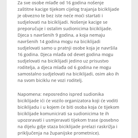
Za sve osobe mlađe od 16 godina nošenje
zaštitne kacige tijekom cijelog trajanja biciklijade
je obvezno te bez iste neće moći startati i
sudjelovati na biciklijadi. Nošenje kacige se
preporučuje i ostalim sudionicima biciklijade.
Djeca s navršenih 9 godina, a koja nemaju
navršenih 14 godina mogu na biciklijadi
sudjelovati samo u pratnji osobe koja je navršila
16 godina. Djeca mlađa od devet godina mogu
sudjelovati na biciklijadi jedino uz prisustvo
roditelja, a djeca mlađa od 6 godina ne mogu
samostalno sudjelovati na biciklijadi, osim ako ih
na svom biciklu ne vozi roditelj.
Napomena: neposredno ispred sudionika
biciklijade ići će vozilo organizatora koji će voditi
biciklijadu i u kojem će biti osoba koja će tijekom
biciklijade komunicirati sa sudionicima te ih
upozoravati i usmjeravati tijekom trase (posebno
na dijelu gdje staza biciklijade prelazi raskrižja i
priključenja na županijske prometnice).