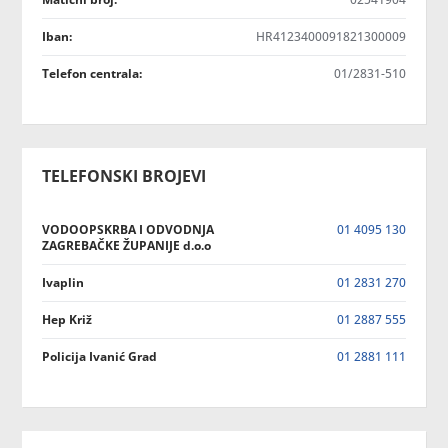
Iban:
HR4123400091821300009
Telefon centrala:
01/2831-510
TELEFONSKI BROJEVI
VODOOPSKRBA I ODVODNJA
01 4095 130
ZAGREBAČKE ŽUPANIJE d.o.o
Ivaplin
01 2831 270
Hep Križ
01 2887 555
Policija Ivanić Grad
01 2881 111