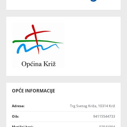
OPĆE INFORMACIJE
Adresa:
Trg Svetog Križa, 10314 Križ
Oib:
94115544733
Matični broj:
02541904