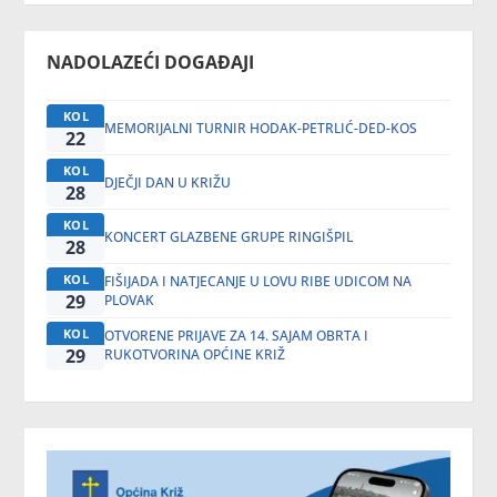
NADOLAZEĆI DOGAĐAJI
KOL
MEMORIJALNI TURNIR HODAK-PETRLIĆ-DED-KOS
22
KOL
DJEČJI DAN U KRIŽU
28
KOL
KONCERT GLAZBENE GRUPE RINGIŠPIL
28
KOL
FIŠIJADA I NATJECANJE U LOVU RIBE UDICOM NA
29
PLOVAK
KOL
OTVORENE PRIJAVE ZA 14. SAJAM OBRTA I
29
RUKOTVORINA OPĆINE KRIŽ