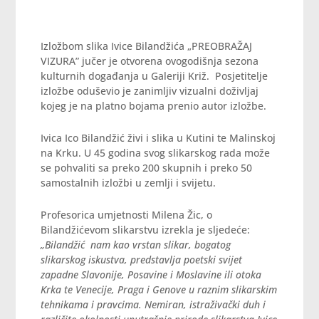
Izložbom slika Ivice Bilandžića „PREOBRAŽAJ
VIZURA” jučer je otvorena ovogodišnja sezona
kulturnih događanja u Galeriji Križ. Posjetitelje
izložbe oduševio je zanimljiv vizualni doživljaj
kojeg je na platno bojama prenio autor izložbe.
Ivica Ico Bilandžić živi i slika u Kutini te Malinskoj
na Krku. U 45 godina svog slikarskog rada može
se pohvaliti sa preko 200 skupnih i preko 50
samostalnih izložbi u zemlji i svijetu.
Profesorica umjetnosti Milena Žic, o
Bilandžićevom slikarstvu izrekla je sljedeće:
„Bilandžić nam kao vrstan slikar, bogatog
slikarskog iskustva, predstavlja poetski svijet
zapadne Slavonije, Posavine i Moslavine ili otoka
Krka te Venecije, Praga i Genove u raznim slikarskim
tehnikama i pravcima. Nemiran, istraživački duh i