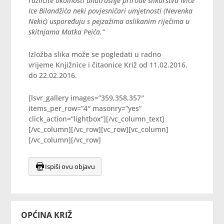
različite okolnosti unutrašnje prirode slikarstva Ivice
Ice Bilandžića neki povjesničari umjetnosti (Nevenka
Nekić) uspoređuju s pejzažima oslikanim riječima u
skitnjama Matka Peića.“
Izložba slika može se pogledati u radno
vrijeme Knjižnice i čitaonice Križ od 11.02.2016.
do 22.02.2016.
[lsvr_gallery images=”359,358,357″
items_per_row=”4″ masonry=”yes”
click_action=”lightbox”][/vc_column_text]
[/vc_column][/vc_row][vc_row][vc_column]
[/vc_column][/vc_row]
Ispiši ovu objavu
OPĆINA KRIŽ