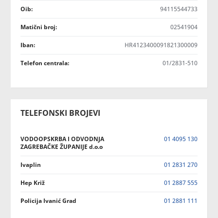
Oib:
94115544733
Matični broj:
02541904
Iban:
HR4123400091821300009
Telefon centrala:
01/2831-510
TELEFONSKI BROJEVI
VODOOPSKRBA I ODVODNJA
01 4095 130
ZAGREBAČKE ŽUPANIJE d.o.o
Ivaplin
01 2831 270
Hep Križ
01 2887 555
Policija Ivanić Grad
01 2881 111