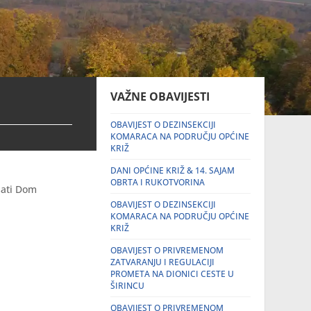
VAŽNE OBAVIJESTI
OBAVIJEST O DEZINSEKCIJI
KOMARACA NA PODRUČJU OPĆINE
KRIŽ
DANI OPĆINE KRIŽ & 14. SAJAM
OBRTA I RUKOTVORINA
sati Dom
OBAVIJEST O DEZINSEKCIJI
KOMARACA NA PODRUČJU OPĆINE
KRIŽ
OBAVIJEST O PRIVREMENOM
ZATVARANJU I REGULACIJI
PROMETA NA DIONICI CESTE U
ŠIRINCU
OBAVIJEST O PRIVREMENOM