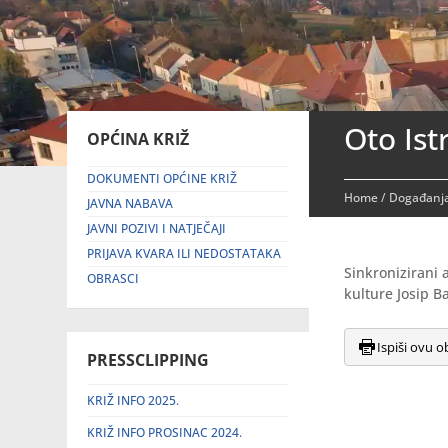
Oto Ist
OPĆINA KRIŽ
DOKUMENTI OPĆINE KRIŽ
Home
/
Događanja
JAVNA NABAVA
JAVNI POZIVI I NATJEČAJI
PRIJAVA KVARA ILI NEDOSTATAKA
Sinkronizirani 
OBRASCI
kulture Josip Ba
Ispiši ovu o
PRESSCLIPPING
KRIŽ INFO 2025.
KRIŽ INFO PROSINAC 2024.