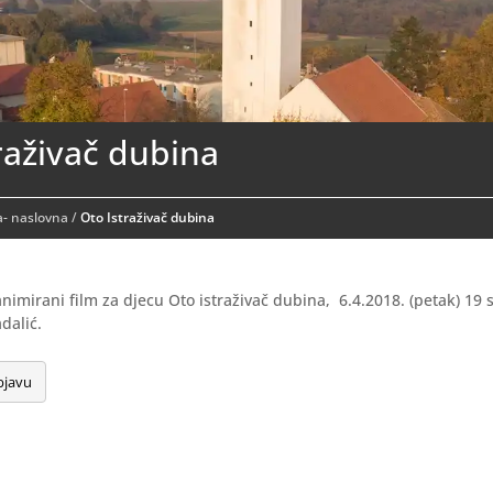
raživač dubina
- naslovna
/
Oto Istraživač dubina
animirani film za djecu Oto istraživač dubina, 6.4.2018. (petak) 19 
dalić.
bjavu