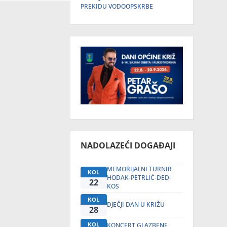
PREKIDU VODOOPSKRBE
NADOLAZEĆI DOGAĐAJI
MEMORIJALNI TURNIR
KOL
HODAK-PETRLIĆ-DED-
22
KOS
KOL
DJEČJI DAN U KRIŽU
28
KOL
KONCERT GLAZBENE