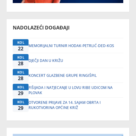
NADOLAZEĆI DOGAĐAJI
KOL
MEMORIJALNI TURNIR HODAK-PETRLIĆ-DED-KOS
22
KOL
DJEČJI DAN U KRIŽU
28
KOL
KONCERT GLAZBENE GRUPE RINGIŠPIL
28
KOL
FIŠIJADA I NATJECANJE U LOVU RIBE UDICOM NA
29
PLOVAK
KOL
OTVORENE PRIJAVE ZA 14. SAJAM OBRTA I
29
RUKOTVORINA OPĆINE KRIŽ