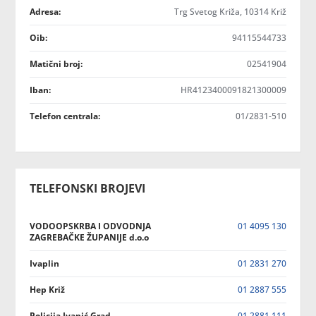
Adresa:
Trg Svetog Križa, 10314 Križ
Oib:
94115544733
Matični broj:
02541904
Iban:
HR4123400091821300009
Telefon centrala:
01/2831-510
TELEFONSKI BROJEVI
VODOOPSKRBA I ODVODNJA
01 4095 130
ZAGREBAČKE ŽUPANIJE d.o.o
Ivaplin
01 2831 270
Hep Križ
01 2887 555
Policija Ivanić Grad
01 2881 111