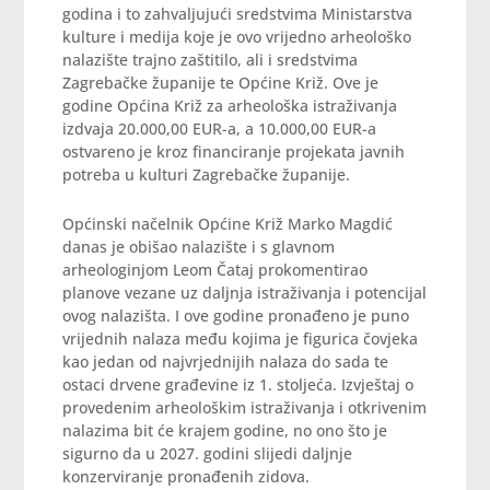
godina i to zahvaljujući sredstvima Ministarstva
kulture i medija koje je ovo vrijedno arheološko
nalazište trajno zaštitilo, ali i sredstvima
Zagrebačke županije te Općine Križ. Ove je
godine Općina Križ za arheološka istraživanja
izdvaja 20.000,00 EUR-a, a 10.000,00 EUR-a
ostvareno je kroz financiranje projekata javnih
potreba u kulturi Zagrebačke županije.
Općinski načelnik Općine Križ Marko Magdić
danas je obišao nalazište i s glavnom
arheologinjom Leom Čataj prokomentirao
planove vezane uz daljnja istraživanja i potencijal
ovog nalazišta. I ove godine pronađeno je puno
vrijednih nalaza među kojima je figurica čovjeka
kao jedan od najvrjednijih nalaza do sada te
ostaci drvene građevine iz 1. stoljeća. Izvještaj o
provedenim arheološkim istraživanja i otkrivenim
nalazima bit će krajem godine, no ono što je
sigurno da u 2027. godini slijedi daljnje
konzerviranje pronađenih zidova.