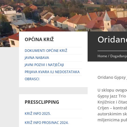
Oridano
OPĆINA KRIŽ
DOKUMENTI OPĆINE KRIŽ
Home
/
Događanja
JAVNA NABAVA
JAVNI POZIVI I NATJEČAJI
PRIJAVA KVARA ILI NEDOSTATAKA
Oridano Gypsy J
OBRASCI
U sklopu ovogod
Gypsy Jazz Trio
PRESSCLIPPING
Knjižnice i čita
Crljen – kontra
KRIŽ INFO 2025.
autorskimim sk
miljenicima pub
KRIŽ INFO PROSINAC 2024.