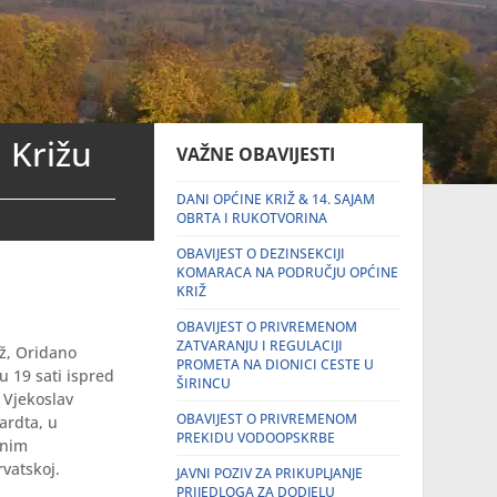
 Križu
VAŽNE OBAVIJESTI
DANI OPĆINE KRIŽ & 14. SAJAM
OBRTA I RUKOTVORINA
OBAVIJEST O DEZINSEKCIJI
KOMARACA NA PODRUČJU OPĆINE
KRIŽ
OBAVIJEST O PRIVREMENOM
ZATVARANJU I REGULACIJI
iž, Oridano
PROMETA NA DIONICI CESTE U
u 19 sati ispred
ŠIRINCU
i Vjekoslav
OBAVIJEST O PRIVREMENOM
ardta, u
PREKIDU VODOOPSKRBE
tnim
vatskoj.
JAVNI POZIV ZA PRIKUPLJANJE
PRIJEDLOGA ZA DODJELU