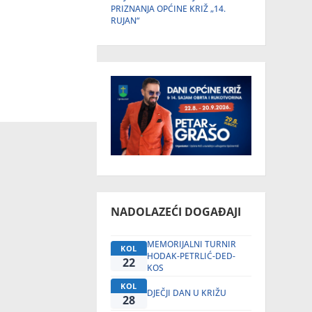
PRIZNANJA OPĆINE KRIŽ „14.
RUJAN“
NADOLAZEĆI DOGAĐAJI
MEMORIJALNI TURNIR
KOL
HODAK-PETRLIĆ-DED-
22
KOS
KOL
DJEČJI DAN U KRIŽU
28