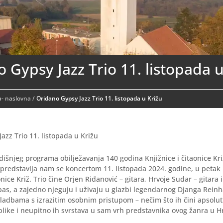
 Gypsy Jazz Trio 11. listopada u
- naslovna
/
Oridano Gypsy Jazz Trio 11. listopada u Križu
azz Trio 11. listopada u Križu
išnjeg programa obilježavanja 140 godina Knjižnice i čitaonice Kr
 predstavlja nam se koncertom 11. listopada 2024. godine, u petak 
onice Križ. Trio čine Orjen Riđanović – gitara, Hrvoje Sudar – gitara 
bas, a zajedno njeguju i uživaju u glazbi legendarnog Djanga Reinh
ladbama s izrazitim osobnim pristupom – nečim što ih čini apsolu
like i neupitno ih svrstava u sam vrh predstavnika ovog žanra u Hr