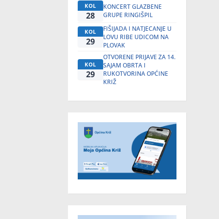
KOL
KONCERT GLAZBENE
28
GRUPE RINGIŠPIL
FIŠIJADA I NATJECANJE U
KOL
LOVU RIBE UDICOM NA
29
PLOVAK
OTVORENE PRIJAVE ZA 14.
KOL
SAJAM OBRTA I
29
RUKOTVORINA OPĆINE
KRIŽ