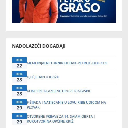
NADOLAZEĆI DOGAĐAJI
KOL
MEMORIJALNI TURNIR HODAK-PETRLIĆ-DED-KOS
22
KOL
DJEČJI DAN U KRIŽU
28
KOL
KONCERT GLAZBENE GRUPE RINGIŠPIL
28
KOL
FIŠIJADA I NATJECANJE U LOVU RIBE UDICOM NA
29
PLOVAK
KOL
OTVORENE PRIJAVE ZA 14. SAJAM OBRTA I
29
RUKOTVORINA OPĆINE KRIŽ