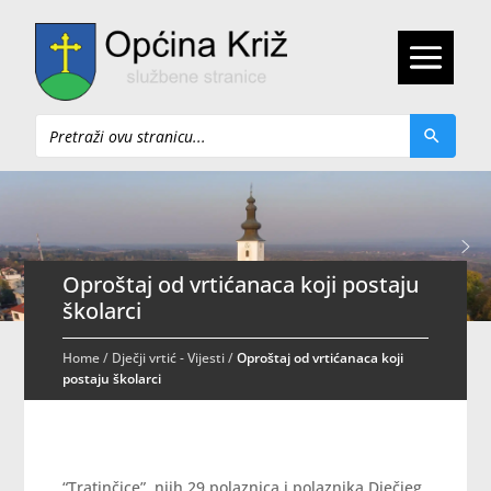
Pretraži
Oproštaj od vrtićanaca koji postaju
školarci
Home
/
Dječji vrtić - Vijesti
/
Oproštaj od vrtićanaca koji
postaju školarci
“Tratinčice”, njih 29 polaznica i polaznika Dječjeg