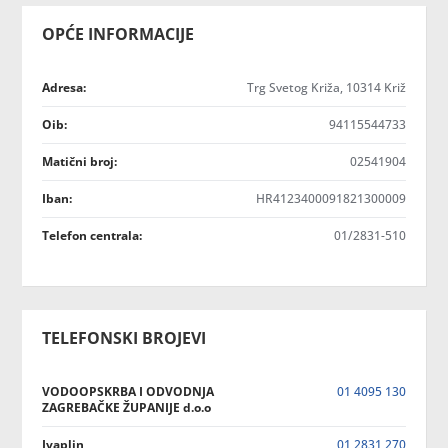
OPĆE INFORMACIJE
Adresa:
Trg Svetog Križa, 10314 Križ
Oib:
94115544733
Matični broj:
02541904
Iban:
HR4123400091821300009
Telefon centrala:
01/2831-510
TELEFONSKI BROJEVI
VODOOPSKRBA I ODVODNJA
01 4095 130
ZAGREBAČKE ŽUPANIJE d.o.o
Ivaplin
01 2831 270