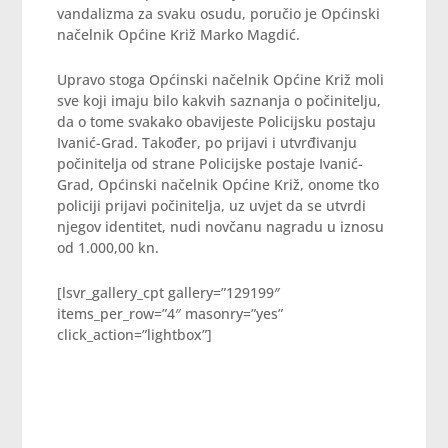
vandalizma za svaku osudu, poručio je Općinski
načelnik Općine Križ Marko Magdić.
Upravo stoga Općinski načelnik Općine Križ moli
sve koji imaju bilo kakvih saznanja o počinitelju,
da o tome svakako obavijeste Policijsku postaju
Ivanić-Grad. Također, po prijavi i utvrđivanju
počinitelja od strane Policijske postaje Ivanić-
Grad, Općinski načelnik Općine Križ, onome tko
policiji prijavi počinitelja, uz uvjet da se utvrdi
njegov identitet, nudi novčanu nagradu u iznosu
od 1.000,00 kn.
[lsvr_gallery_cpt gallery=”129199″
items_per_row=”4″ masonry=”yes”
click_action=”lightbox”]