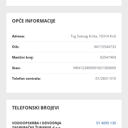
OPĆE INFORMACIJE
Adresa:
Trg Svetog Križa, 10314 Križ
Oib:
94115544733
Matični broj:
02541904
Iban:
HR4123400091821300009
Telefon centrala:
01/2831-510
TELEFONSKI BROJEVI
VODOOPSKRBA I ODVODNJA
01 4095 130
ZAGREBAČKE ŽUPANIJE d.o.o