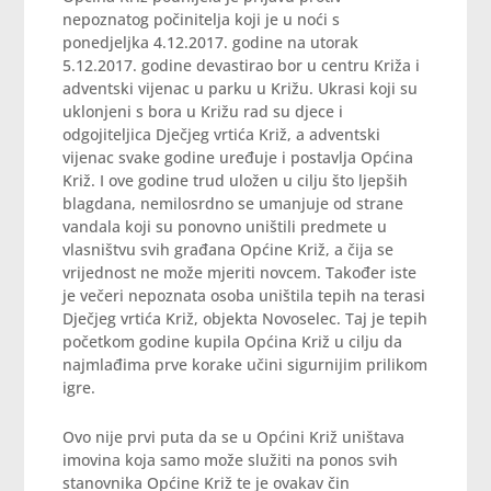
nepoznatog počinitelja koji je u noći s
ponedjeljka 4.12.2017. godine na utorak
5.12.2017. godine devastirao bor u centru Križa i
adventski vijenac u parku u Križu. Ukrasi koji su
uklonjeni s bora u Križu rad su djece i
odgojiteljica Dječjeg vrtića Križ, a adventski
vijenac svake godine uređuje i postavlja Općina
Križ. I ove godine trud uložen u cilju što ljepših
blagdana, nemilosrdno se umanjuje od strane
vandala koji su ponovno uništili predmete u
vlasništvu svih građana Općine Križ, a čija se
vrijednost ne može mjeriti novcem. Također iste
je večeri nepoznata osoba uništila tepih na terasi
Dječjeg vrtića Križ, objekta Novoselec. Taj je tepih
početkom godine kupila Općina Križ u cilju da
najmlađima prve korake učini sigurnijim prilikom
igre.
Ovo nije prvi puta da se u Općini Križ uništava
imovina koja samo može služiti na ponos svih
stanovnika Općine Križ te je ovakav čin