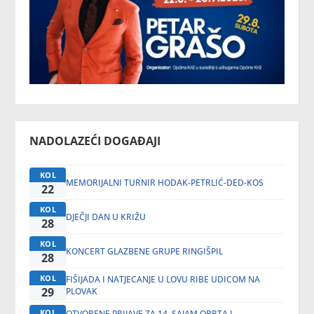
NADOLAZEĆI DOGAĐAJI
KOL
MEMORIJALNI TURNIR HODAK-PETRLIĆ-DED-KOS
22
KOL
DJEČJI DAN U KRIŽU
28
KOL
KONCERT GLAZBENE GRUPE RINGIŠPIL
28
KOL
FIŠIJADA I NATJECANJE U LOVU RIBE UDICOM NA
29
PLOVAK
KOL
OTVORENE PRIJAVE ZA 14. SAJAM OBRTA I