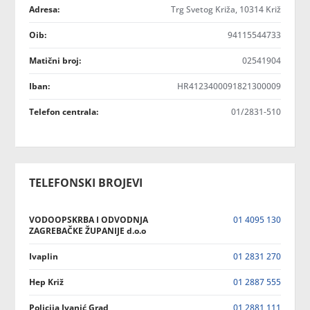
Adresa:
Trg Svetog Križa, 10314 Križ
Oib:
94115544733
Matični broj:
02541904
Iban:
HR4123400091821300009
Telefon centrala:
01/2831-510
TELEFONSKI BROJEVI
VODOOPSKRBA I ODVODNJA
01 4095 130
ZAGREBAČKE ŽUPANIJE d.o.o
Ivaplin
01 2831 270
Hep Križ
01 2887 555
Policija Ivanić Grad
01 2881 111