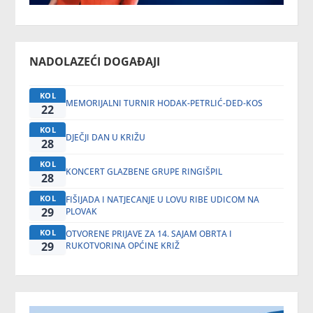
NADOLAZEĆI DOGAĐAJI
KOL
MEMORIJALNI TURNIR HODAK-PETRLIĆ-DED-KOS
22
KOL
DJEČJI DAN U KRIŽU
28
KOL
KONCERT GLAZBENE GRUPE RINGIŠPIL
28
KOL
FIŠIJADA I NATJECANJE U LOVU RIBE UDICOM NA
29
PLOVAK
KOL
OTVORENE PRIJAVE ZA 14. SAJAM OBRTA I
29
RUKOTVORINA OPĆINE KRIŽ