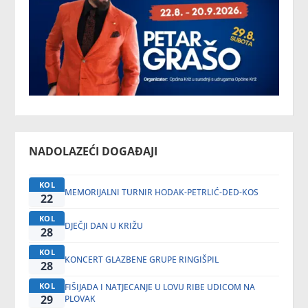
NADOLAZEĆI DOGAĐAJI
KOL
MEMORIJALNI TURNIR HODAK-PETRLIĆ-DED-KOS
22
KOL
DJEČJI DAN U KRIŽU
28
KOL
KONCERT GLAZBENE GRUPE RINGIŠPIL
28
KOL
FIŠIJADA I NATJECANJE U LOVU RIBE UDICOM NA
29
PLOVAK