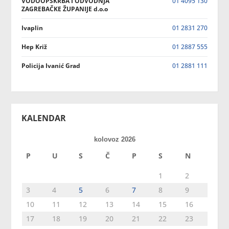
VODOOPSKRBA I ODVODNJA
01 4095 130
ZAGREBAČKE ŽUPANIJE d.o.o
Ivaplin
01 2831 270
Hep Križ
01 2887 555
Policija Ivanić Grad
01 2881 111
KALENDAR
kolovoz 2026
P
U
S
Č
P
S
N
1
2
3
4
5
6
7
8
9
10
11
12
13
14
15
16
17
18
19
20
21
22
23