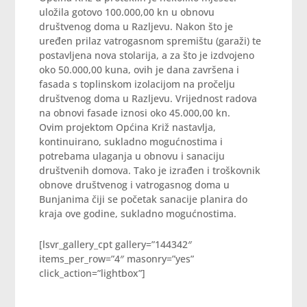
uložila gotovo 100.000,00 kn u obnovu
društvenog doma u Razljevu. Nakon što je
uređen prilaz vatrogasnom spremištu (garaži) te
postavljena nova stolarija, a za što je izdvojeno
oko 50.000,00 kuna, ovih je dana završena i
fasada s toplinskom izolacijom na pročelju
društvenog doma u Razljevu. Vrijednost radova
na obnovi fasade iznosi oko 45.000,00 kn.
Ovim projektom Općina Križ nastavlja,
kontinuirano, sukladno mogućnostima i
potrebama ulaganja u obnovu i sanaciju
društvenih domova. Tako je izrađen i troškovnik
obnove društvenog i vatrogasnog doma u
Bunjanima čiji se početak sanacije planira do
kraja ove godine, sukladno mogućnostima.
[lsvr_gallery_cpt gallery=”144342″
items_per_row=”4″ masonry=”yes”
click_action=”lightbox”]