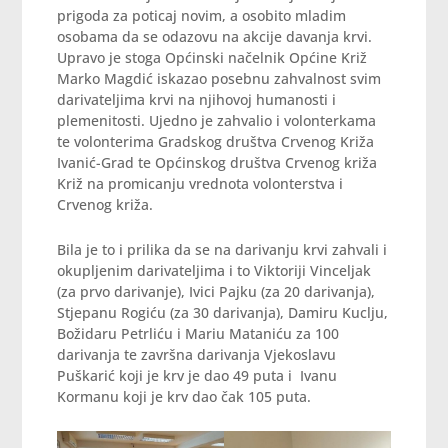
prigoda za poticaj novim, a osobito mladim
osobama da se odazovu na akcije davanja krvi.
Upravo je stoga Općinski načelnik Općine Križ
Marko Magdić iskazao posebnu zahvalnost svim
darivateljima krvi na njihovoj humanosti i
plemenitosti. Ujedno je zahvalio i volonterkama
te volonterima Gradskog društva Crvenog Križa
Ivanić-Grad te Općinskog društva Crvenog križa
Križ na promicanju vrednota volonterstva i
Crvenog križa.
Bila je to i prilika da se na darivanju krvi zahvali i
okupljenim darivateljima i to Viktoriji Vinceljak
(za prvo darivanje), Ivici Pajku (za 20 darivanja),
Stjepanu Rogiću (za 30 darivanja), Damiru Kuclju,
Božidaru Petrliću i Mariu Mataniću za 100
darivanja te završna darivanja Vjekoslavu
Puškarić koji je krv je dao 49 puta i Ivanu
Kormanu koji je krv dao čak 105 puta.