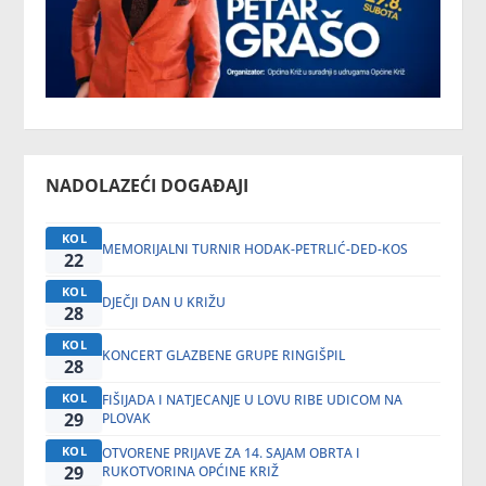
NADOLAZEĆI DOGAĐAJI
KOL
MEMORIJALNI TURNIR HODAK-PETRLIĆ-DED-KOS
22
KOL
DJEČJI DAN U KRIŽU
28
KOL
KONCERT GLAZBENE GRUPE RINGIŠPIL
28
KOL
FIŠIJADA I NATJECANJE U LOVU RIBE UDICOM NA
29
PLOVAK
KOL
OTVORENE PRIJAVE ZA 14. SAJAM OBRTA I
29
RUKOTVORINA OPĆINE KRIŽ