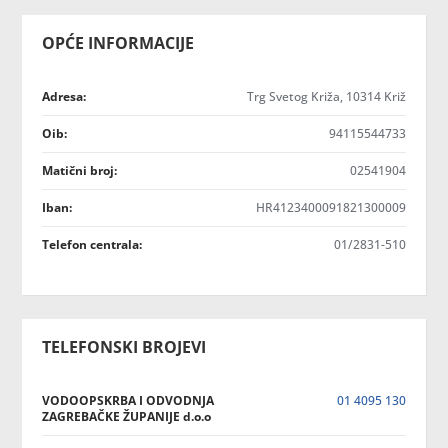
OPĆE INFORMACIJE
Adresa:
Trg Svetog Križa, 10314 Križ
Oib:
94115544733
Matični broj:
02541904
Iban:
HR4123400091821300009
Telefon centrala:
01/2831-510
TELEFONSKI BROJEVI
VODOOPSKRBA I ODVODNJA
01 4095 130
ZAGREBAČKE ŽUPANIJE d.o.o