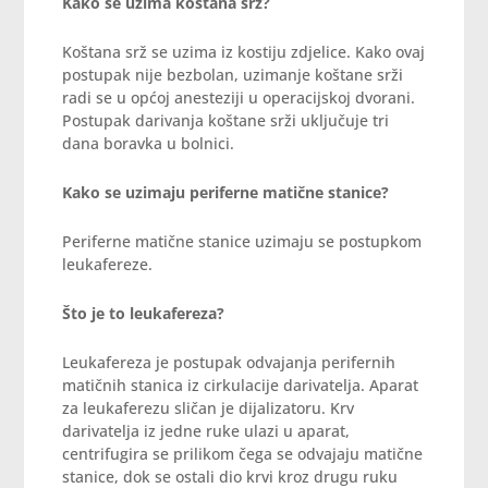
Kako se uzima koštana srž?
Koštana srž se uzima iz kostiju zdjelice. Kako ovaj
postupak nije bezbolan, uzimanje koštane srži
radi se u općoj anesteziji u operacijskoj dvorani.
Postupak darivanja koštane srži uključuje tri
dana boravka u bolnici.
Kako se uzimaju periferne matične stanice?
Periferne matične stanice uzimaju se postupkom
leukafereze.
Što je to leukafereza?
Leukafereza je postupak odvajanja perifernih
matičnih stanica iz cirkulacije darivatelja. Aparat
za leukaferezu sličan je dijalizatoru. Krv
darivatelja iz jedne ruke ulazi u aparat,
centrifugira se prilikom čega se odvajaju matične
stanice, dok se ostali dio krvi kroz drugu ruku