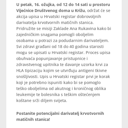
U petak, 16. ožujka, od 12 do 14 sati u prostoru
Vijećnice Društvenog doma u Križu,
održat će se
akcija upisa u Hrvatski registar dobrovoljnih
darivatelja krvotvornih matičnih stanica.
Pridružite se misiji Zaklade Ana Rukavina kako bi
zajedničkim snagama pomogli oboljelim
osobama u potrazi za podudarnim darivateljem.
Svi zdravi građani od 18 do 40 godina starosti
mogu se upisati u Hrvatski registar. Proces upisa
obuhvaća popunjavanje pristupnice i
zdravstvenog upitnika te davanje uzorka krvi za
HLA tipizaciju kojim se utvrđuju antigeni tkivne
snošljivosti. Upis u Hrvatski registar prvi je korak
koji je potrebno ispuniti kako bi se pomoglo
teško oboljelima od akutnog i kroničnog oblika
leukemije te bolesnika s teškim oštećenjem
koštane srži diljem svijeta.
Postanite potencijalni darivatelj krvotvornih
matičnih stanica!