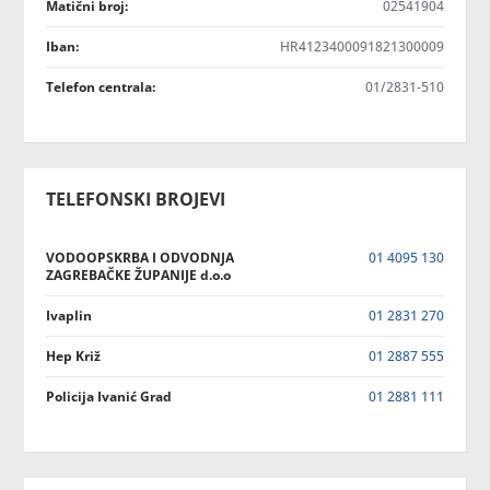
Matični broj:
02541904
Iban:
HR4123400091821300009
Telefon centrala:
01/2831-510
TELEFONSKI BROJEVI
VODOOPSKRBA I ODVODNJA
01 4095 130
ZAGREBAČKE ŽUPANIJE d.o.o
Ivaplin
01 2831 270
Hep Križ
01 2887 555
Policija Ivanić Grad
01 2881 111