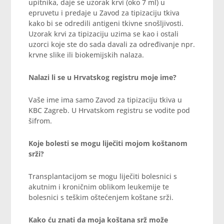
upitnika, daje se uzorak krvi (oko 7 ml) u
epruvetu i predaje u Zavod za tipizaciju tkiva
kako bi se odredili antigeni tkivne snošljivosti.
Uzorak krvi za tipizaciju uzima se kao i ostali
uzorci koje ste do sada davali za određivanje npr.
krvne slike ili biokemijskih nalaza.
Nalazi li se u Hrvatskog registru moje ime?
Vaše ime ima samo Zavod za tipizaciju tkiva u
KBC Zagreb. U Hrvatskom registru se vodite pod
šifrom.
Koje bolesti se mogu liječiti mojom koštanom
srži?
Transplantacijom se mogu liječiti bolesnici s
akutnim i kroničnim oblikom leukemije te
bolesnici s teškim oštećenjem koštane srži.
Kako ću znati da moja koštana srž može