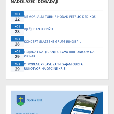
NADOLAZEĆI DOGAĐAJI
KOL
MEMORIJALNI TURNIR HODAK-PETRLIĆ-DED-KOS
22
KOL
DJEČJI DAN U KRIŽU
28
KOL
KONCERT GLAZBENE GRUPE RINGIŠPIL
28
KOL
FIŠIJADA I NATJECANJE U LOVU RIBE UDICOM NA
29
PLOVAK
KOL
OTVORENE PRIJAVE ZA 14. SAJAM OBRTA I
29
RUKOTVORINA OPĆINE KRIŽ