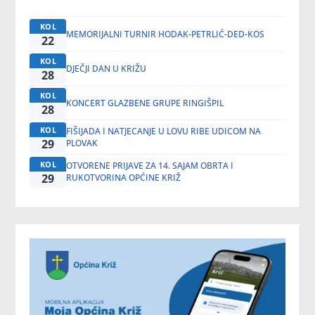
KOL
MEMORIJALNI TURNIR HODAK-PETRLIĆ-DED-KOS
22
KOL
DJEČJI DAN U KRIŽU
28
KOL
KONCERT GLAZBENE GRUPE RINGIŠPIL
28
KOL
FIŠIJADA I NATJECANJE U LOVU RIBE UDICOM NA
29
PLOVAK
KOL
OTVORENE PRIJAVE ZA 14. SAJAM OBRTA I
29
RUKOTVORINA OPĆINE KRIŽ