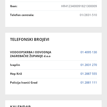
Iban:
HR4123400091821300009
Telefon centrala:
01/2831-510
TELEFONSKI BROJEVI
VODOOPSKRBA I ODVODNJA
01 4095 130
ZAGREBAČKE ŽUPANIJE d.o.o
Ivaplin
01 2831 270
Hep Križ
01 2887 555
Policija Ivanić Grad
01 2881 111