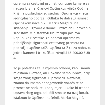
opremu za cestovni promet, odnosno kamere za
nadzor brzine. Članovi Općinskog vijeća Općine
Križ na posljednjoj su sjednici Općinskog vijeća
jednoglasno podržali Odluku te dali suglasnost
Općinskom načelniku Marku Magdiću na
sklapanje ugovora o donaciji izdvajanju novčanih
sredstava Ministarstvu unutarnjih poslova
Republike Hrvatske, za nabavu opreme za
poboljšanje sigurnosti cestovnog prometa na
području Općine Križ. Općina Križ će za nabavku
jedne kamere i tri kućišta izdvojiti 63.200,00 EUR-
a.
To je potreba i želja mjesnih odbora, kao i samih
mještana i vozača, ali i lokalne samouprave, prije
svega zbog sigurnosti u prometu. Nažalost,
znamo da imamo neodgovornih vozača te se
promet ne nadzire u onoj mjeri u kako bi trebao.
Upravo zbog toga, odlučili smo se na ovaj korak,
istaknuo je Općinski načelnik Marko Magdić.