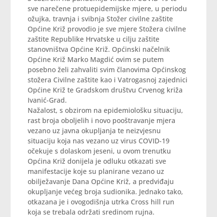
sve narečene protuepidemijske mjere, u periodu
ožujka, travnja i svibnja Stožer civilne zaštite
Općine Križ provodio je sve mjere Stožera civilne
zaštite Republike Hrvatske u cilju zaštite
stanovništva Općine Križ. Općinski načelnik
Općine Križ Marko Magdić ovim se putem
posebno želi zahvaliti svim članovima Općinskog
stožera Civilne zaštite kao i Vatrogasnoj zajednici
Općine Križ te Gradskom društvu Crvenog križa
Ivanić-Grad.
Nažalost, s obzirom na epidemiološku situaciju,
rast broja oboljelih i novo pooštravanje mjera
vezano uz javna okupljanja te neizvjesnu
situaciju koja nas vezano uz virus COVID-19
očekuje s dolaskom jeseni, u ovom trenutku
Općina Križ donijela je odluku otkazati sve
manifestacije koje su planirane vezano uz
obilježavanje Dana Općine Križ, a predviđaju
okupljanje većeg broja sudionika. Jednako tako,
otkazana je i ovogodišnja utrka Cross hill run
koja se trebala održati sredinom rujna.