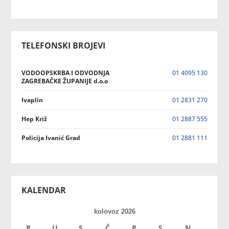
TELEFONSKI BROJEVI
VODOOPSKRBA I ODVODNJA
01 4095 130
ZAGREBAČKE ŽUPANIJE d.o.o
Ivaplin
01 2831 270
Hep Križ
01 2887 555
Policija Ivanić Grad
01 2881 111
KALENDAR
kolovoz 2026
P
U
S
Č
P
S
N