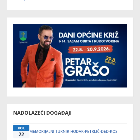
NADOLAZEĆI DOGAĐAJI
KOL
MEMORIJALNI TURNIR HODAK-PETRLIĆ-DED-KOS
22