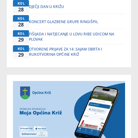
KOL
DJEČJI DAN U KRIŽU
28
KOL
KONCERT GLAZBENE GRUPE RINGIŠPIL
28
KOL
FIŠIJADA I NATJECANJE U LOVU RIBE UDICOM NA
29
PLOVAK
KOL
OTVORENE PRIJAVE ZA 14. SAJAM OBRTA I
29
RUKOTVORINA OPĆINE KRIŽ