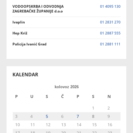
VODOOPSKRBA I ODVODNJA
01 4095 130
ZAGREBAČKE ŽUPANIJE d.o.o
Ivaplin
01 2831 270
Hep Križ
01 2887 555
Policija Ivanić Grad
01 2881 111
KALENDAR
kolovoz 2026
P
U
S
Č
P
S
N
1
2
3
4
5
6
7
8
9
10
11
12
13
14
15
16
17
18
19
20
21
22
23