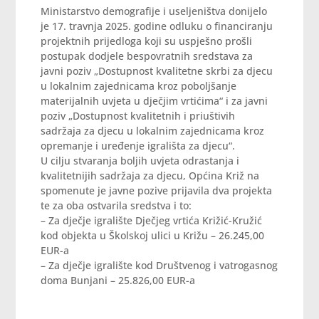
Ministarstvo demografije i useljeništva donijelo
je 17. travnja 2025. godine odluku o financiranju
projektnih prijedloga koji su uspješno prošli
postupak dodjele bespovratnih sredstava za
javni poziv „Dostupnost kvalitetne skrbi za djecu
u lokalnim zajednicama kroz poboljšanje
materijalnih uvjeta u dječjim vrtićima“ i za javni
poziv „Dostupnost kvalitetnih i priuštivih
sadržaja za djecu u lokalnim zajednicama kroz
opremanje i uređenje igrališta za djecu“.
U cilju stvaranja boljih uvjeta odrastanja i
kvalitetnijih sadržaja za djecu, Općina Križ na
spomenute je javne pozive prijavila dva projekta
te za oba ostvarila sredstva i to:
– Za dječje igralište Dječjeg vrtića Križić-Kružić
kod objekta u Školskoj ulici u Križu – 26.245,00
EUR-a
– Za dječje igralište kod Društvenog i vatrogasnog
doma Bunjani – 25.826,00 EUR-a