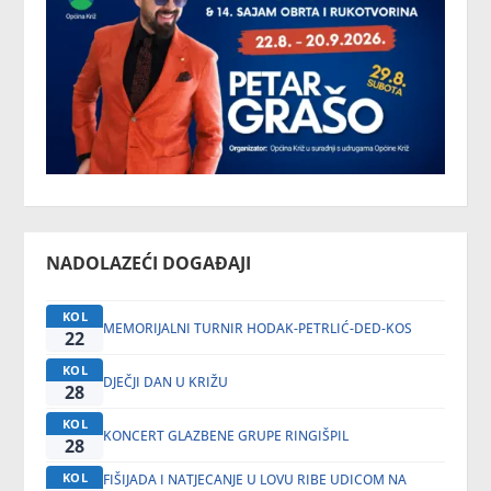
NADOLAZEĆI DOGAĐAJI
KOL
MEMORIJALNI TURNIR HODAK-PETRLIĆ-DED-KOS
22
KOL
DJEČJI DAN U KRIŽU
28
KOL
KONCERT GLAZBENE GRUPE RINGIŠPIL
28
KOL
FIŠIJADA I NATJECANJE U LOVU RIBE UDICOM NA