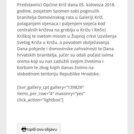
Predstavnici Općine Križ dana 05. kolovoza 2018.
godine, posjetom Spomen sobi poginulih
branitelja Domovinskog rata u Galeriji Križ,
polaganjem vijenaca i paljenjem svijeća kod
centralnih križeva na groblju u Križu i Rečici
Kriškoj te svetom misom u Župnoj crkvi Uzvišenja
Svetog Križa u Križu, a povodom obilježavanja
Dana pobjede i domovinske zahvalnosti te Dana
hrvatskih branitelja, jučer su odali počast svima
onima koji su nas zadužili svojim životima i
borbom te zbog kojih danas živimo na
slobodnom teritoriju Republike Hrvatske.
[lsvr_gallery_cpt gallery=”139829″
items_per_row=”4″ masonry=”yes”
click_action=”lightbox”]
Ispiši ovu objavu