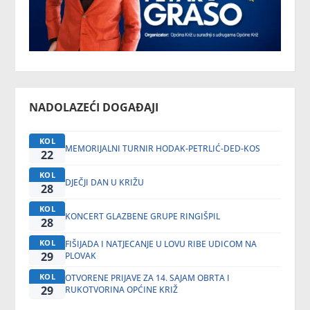
NADOLAZEĆI DOGAĐAJI
KOL
MEMORIJALNI TURNIR HODAK-PETRLIĆ-DED-KOS
22
KOL
DJEČJI DAN U KRIŽU
28
KOL
KONCERT GLAZBENE GRUPE RINGIŠPIL
28
KOL
FIŠIJADA I NATJECANJE U LOVU RIBE UDICOM NA
29
PLOVAK
KOL
OTVORENE PRIJAVE ZA 14. SAJAM OBRTA I
29
RUKOTVORINA OPĆINE KRIŽ