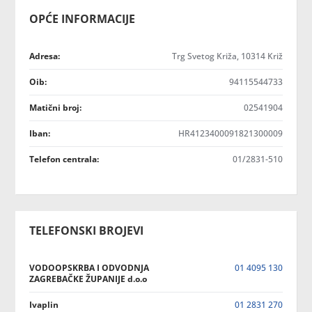
OPĆE INFORMACIJE
Adresa:
Trg Svetog Križa, 10314 Križ
Oib:
94115544733
Matični broj:
02541904
Iban:
HR4123400091821300009
Telefon centrala:
01/2831-510
TELEFONSKI BROJEVI
VODOOPSKRBA I ODVODNJA
01 4095 130
ZAGREBAČKE ŽUPANIJE d.o.o
Ivaplin
01 2831 270