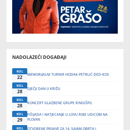
NADOLAZEĆI DOGAĐAJI
KOL
MEMORIJALNI TURNIR HODAK-PETRLIĆ-DED-KOS
22
KOL
DJEČJI DAN U KRIŽU
28
KOL
KONCERT GLAZBENE GRUPE RINGIŠPIL
28
KOL
FIŠIJADA I NATJECANJE U LOVU RIBE UDICOM NA
29
PLOVAK
KOL
OTVORENE PRIJAVE ZA 14. SAJAM OBRTA I