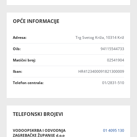
OPĆE INFORMACIJE
Adresa:
Trg Svetog Križa, 10314 Križ
Oib:
94115544733
Matični broj:
02541904
Iban:
HR4123400091821300009
Telefon centrala:
01/2831-510
TELEFONSKI BROJEVI
VODOOPSKRBA I ODVODNJA
01 4095 130
ZAGREBAČKE ŽUPANIJE d.o.o