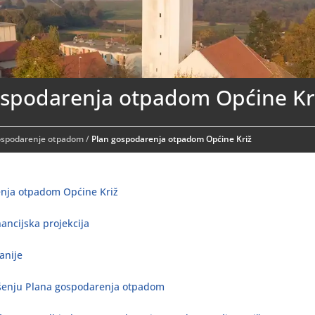
ospodarenja otpadom Općine Kr
ospodarenje otpadom
/
Plan gospodarenja otpadom Općine Križ
nja otpadom Općine Križ
ancijska projekcija
anije
šenju Plana gospodarenja otpadom