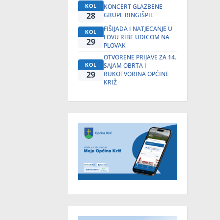
KOL
KONCERT GLAZBENE
28
GRUPE RINGIŠPIL
FIŠIJADA I NATJECANJE U
KOL
LOVU RIBE UDICOM NA
29
PLOVAK
OTVORENE PRIJAVE ZA 14.
KOL
SAJAM OBRTA I
29
RUKOTVORINA OPĆINE
KRIŽ