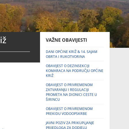
iž
VAŽNE OBAVIJESTI
DANI OPĆINE KRIŽ & 14. SAJAM
OBRTA I RUKOTVORINA
OBAVIJEST O DEZINSEKCIJI
KOMARACA NA PODRUČJU OPĆINE
KRIŽ
OBAVIJEST O PRIVREMENOM
ZATVARANJU I REGULACIJI
PROMETA NA DIONICI CESTE U
ŠIRINCU
OBAVIJEST O PRIVREMENOM
PREKIDU VODOOPSKRBE
JAVNI POZIV ZA PRIKUPLJANJE
PRIJEDLOGA ZA DODJELU