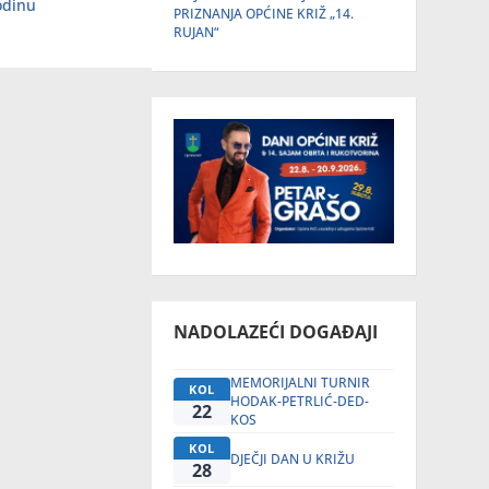
odinu
PRIZNANJA OPĆINE KRIŽ „14.
RUJAN“
NADOLAZEĆI DOGAĐAJI
MEMORIJALNI TURNIR
KOL
HODAK-PETRLIĆ-DED-
22
KOS
KOL
DJEČJI DAN U KRIŽU
28