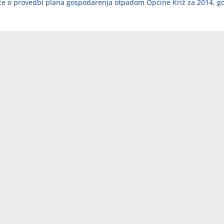
šće o provedbi plana gospodarenja otpadom Općine Križ za 2014. g