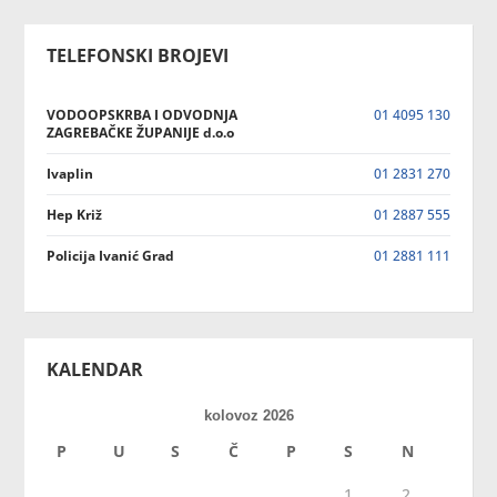
TELEFONSKI BROJEVI
VODOOPSKRBA I ODVODNJA
01 4095 130
ZAGREBAČKE ŽUPANIJE d.o.o
Ivaplin
01 2831 270
Hep Križ
01 2887 555
Policija Ivanić Grad
01 2881 111
KALENDAR
kolovoz 2026
P
U
S
Č
P
S
N
1
2