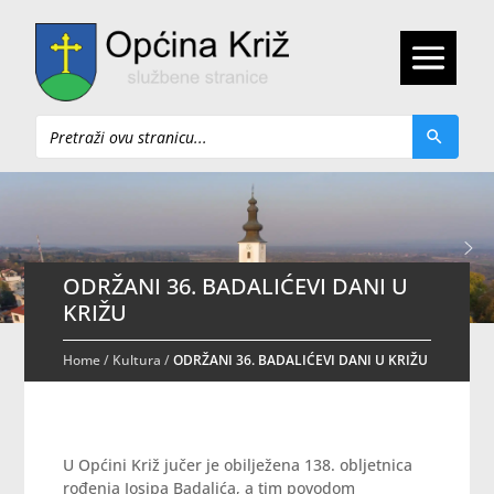
Pretraži
ODRŽANI 36. BADALIĆEVI DANI U
KRIŽU
Home
/
Kultura
/
ODRŽANI 36. BADALIĆEVI DANI U KRIŽU
U Općini Križ jučer je obilježena 138. obljetnica
rođenja Josipa Badalića, a tim povodom