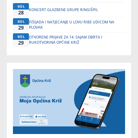
KOL
KONCERT GLAZBENE GRUPE RINGIŠPIL
28
KOL
FIŠIJADA I NATJECANJE U LOVU RIBE UDICOM NA
29
PLOVAK
KOL
OTVORENE PRIJAVE ZA 14. SAJAM OBRTA I
29
RUKOTVORINA OPĆINE KRIŽ