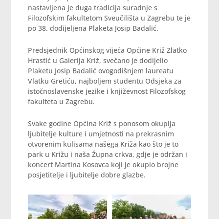
nastavljena je duga tradicija suradnje s
Filozofskim fakultetom Sveučilišta u Zagrebu te je
po 38. dodijeljena Plaketa Josip Badalić.
Predsjednik Općinskog vijeća Općine Križ Zlatko
Hrastić u Galerija Križ, svečano je dodijelio
Plaketu Josip Badalić ovogodišnjem laureatu
Vlatku Gretiću, najboljem studentu Odsjeka za
istočnoslavenske jezike i književnost Filozofskog
fakulteta u Zagrebu.
Svake godine Općina Križ s ponosom okuplja
ljubitelje kulture i umjetnosti na prekrasnim
otvorenim kulisama našega Križa kao što je to
park u Križu i naša Župna crkva, gdje je održan i
koncert Martina Kosovca koji je okupio brojne
posjetitelje i ljubitelje dobre glazbe.