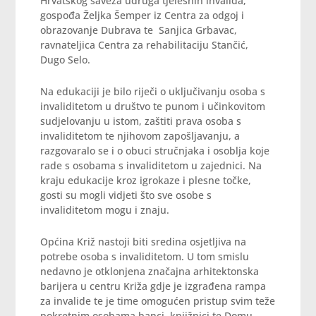
Hrvatskog saveza udruga tjelesnih invalida,
gospođa Željka Šemper iz Centra za odgoj i
obrazovanje Dubrava te Sanjica Grbavac,
ravnateljica Centra za rehabilitaciju Stančić,
Dugo Selo.
Na edukaciji je bilo riječi o uključivanju osoba s
invaliditetom u društvo te punom i učinkovitom
sudjelovanju u istom, zaštiti prava osoba s
invaliditetom te njihovom zapošljavanju, a
razgovaralo se i o obuci stručnjaka i osoblja koje
rade s osobama s invaliditetom u zajednici. Na
kraju edukacije kroz igrokaze i plesne točke,
gosti su mogli vidjeti što sve osobe s
invaliditetom mogu i znaju.
Općina Križ nastoji biti sredina osjetljiva na
potrebe osoba s invaliditetom. U tom smislu
nedavno je otklonjena značajna arhitektonska
barijera u centru Križa gdje je izgrađena rampa
za invalide te je time omogućen pristup svim teže
pokretnim osobama banci, knjižnici te Domu