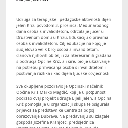
Udruga za terapijske i pedagoške aktivnosti Bijeli
jelen Križ, povodom 3. prosinca, Međunarodnog
dana osoba s invaliditetom, održala je jučer u
Društvenom domu u Križu, Edukaciju o pravima
osoba s invaliditetom. Cilj edukacije na kojoj je
sudjelovao velik broj osoba s invaliditetom,
članova njihovih obitelji i zainteresiranih građana
s područja Općine Križ, a i šire, bio je ukazivanje
na potrebu prihvaćanja osoba s invaliditetom i
poštivanja razlika i kao dijela ljudske čovječnosti.
Sve okupljene pozdravio je Općinski načelnik
Općine Križ Marko Magdić, koji je u potpunosti
podržao ovaj projekt udruge Bijeli jelen, a Općina
Križ pomogla je u organizaciji skupa te osigurala
prijevoz za predstavnike Centra za odgoj i
obrazovanje Dubrava. Na predavanju su izlagale
gospođa Jozefina Kranjčec, predsjednica