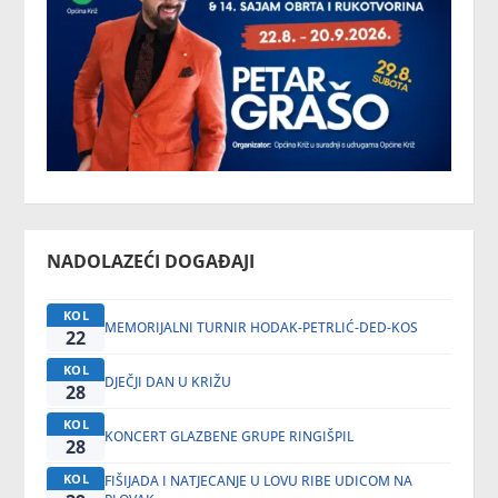
NADOLAZEĆI DOGAĐAJI
KOL
MEMORIJALNI TURNIR HODAK-PETRLIĆ-DED-KOS
22
KOL
DJEČJI DAN U KRIŽU
28
KOL
KONCERT GLAZBENE GRUPE RINGIŠPIL
28
KOL
FIŠIJADA I NATJECANJE U LOVU RIBE UDICOM NA