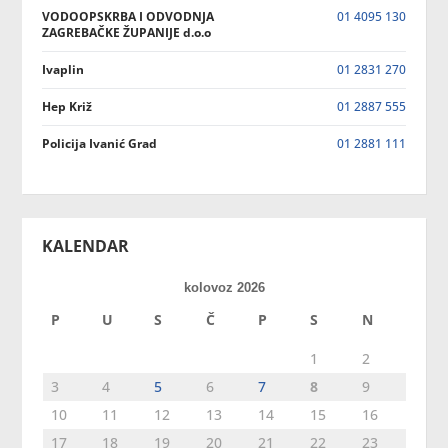
VODOOPSKRBA I ODVODNJA
01 4095 130
ZAGREBAČKE ŽUPANIJE d.o.o
Ivaplin
01 2831 270
Hep Križ
01 2887 555
Policija Ivanić Grad
01 2881 111
KALENDAR
kolovoz 2026
P
U
S
Č
P
S
N
1
2
3
4
5
6
7
8
9
10
11
12
13
14
15
16
17
18
19
20
21
22
23