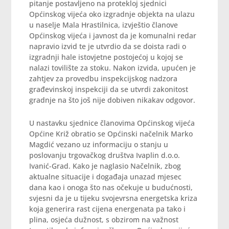
pitanje postavljeno na protekloj sjednici
Općinskog vijeća oko izgradnje objekta na ulazu
u naselje Mala Hrastilnica, izvještio članove
Općinskog vijeća i javnost da je komunalni redar
napravio izvid te je utvrdio da se doista radi o
izgradnji hale istovjetne postojećoj u kojoj se
nalazi tovilište za stoku. Nakon izvida, upućen je
zahtjev za provedbu inspekcijskog nadzora
građevinskoj inspekciji da se utvrdi zakonitost
gradnje na što još nije dobiven nikakav odgovor.
U nastavku sjednice članovima Općinskog vijeća
Općine Križ obratio se Općinski načelnik Marko
Magdić vezano uz informaciju o stanju u
poslovanju trgovačkog društva Ivaplin d.o.o.
Ivanić-Grad. Kako je naglasio Načelnik, zbog
aktualne situacije i događaja unazad mjesec
dana kao i onoga što nas očekuje u budućnosti,
svjesni da je u tijeku svojevrsna energetska kriza
koja generira rast cijena energenata pa tako i
plina, osjeća dužnost, s obzirom na važnost