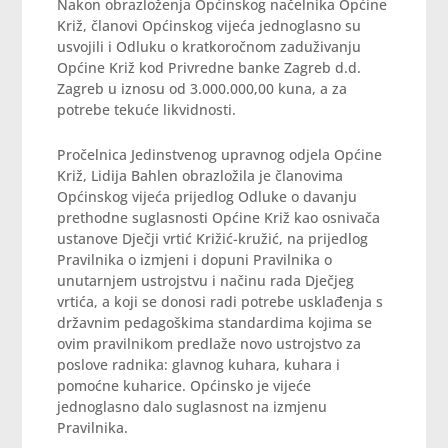
Nakon obrazloženja Općinskog načelnika Općine
Križ, članovi Općinskog vijeća jednoglasno su
usvojili i Odluku o kratkoročnom zaduživanju
Općine Križ kod Privredne banke Zagreb d.d.
Zagreb u iznosu od 3.000.000,00 kuna, a za
potrebe tekuće likvidnosti.
Pročelnica Jedinstvenog upravnog odjela Općine
Križ, Lidija Bahlen obrazložila je članovima
Općinskog vijeća prijedlog Odluke o davanju
prethodne suglasnosti Općine Križ kao osnivača
ustanove Dječji vrtić Križić-kružić, na prijedlog
Pravilnika o izmjeni i dopuni Pravilnika o
unutarnjem ustrojstvu i načinu rada Dječjeg
vrtića, a koji se donosi radi potrebe usklađenja s
državnim pedagoškima standardima kojima se
ovim pravilnikom predlaže novo ustrojstvo za
poslove radnika: glavnog kuhara, kuhara i
pomoćne kuharice. Općinsko je vijeće
jednoglasno dalo suglasnost na izmjenu
Pravilnika.