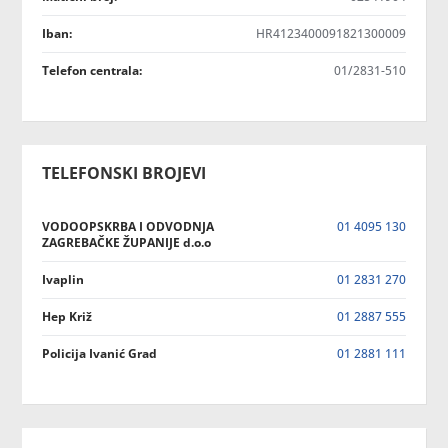
Iban:
HR4123400091821300009
Telefon centrala:
01/2831-510
TELEFONSKI BROJEVI
VODOOPSKRBA I ODVODNJA
01 4095 130
ZAGREBAČKE ŽUPANIJE d.o.o
Ivaplin
01 2831 270
Hep Križ
01 2887 555
Policija Ivanić Grad
01 2881 111