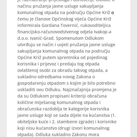
načinu pružanja javne usluge sakupljanja
komunalnog otpada na području Općine Križ
o
čemu je članove Općinskog vijeća Općine Križ
informirala Gordana Tovernić, rukovoditeljica
financijsko-računovodstvenog odjela Ivakop-a
d.o.o. Ivanić-Grad. Spomenutom Odlukom
utvrđuju se način i uvjeti pružanja javne usluge
sakupljanja komunalnog otpada na području
Općine Križ putem spremnika od pojedinog
korisnika i prijevoz i predaju tog otpada
ovlaštenoj osobi za obradu takvog otpada, a
sukladno odredbama novog Zakona o
gospodarenju otpadom s kojim je bilo potrebno
uskladiti ovu Odluku. Najznačajnija promjena je
da su Odlukom propisani kriteriji obračuna
količine miješanog komunalnog otpada i
obračunska razdoblja te kategorije korisnika
javne usluge koji se sada dijele na kućanstva (1.
obiteljske kuće i 2. stambene zgrade) i korisnike
koji nisu kućanstvo (drugi izvori komunalnog
otpada). Odluka sukladno Zakonu mora