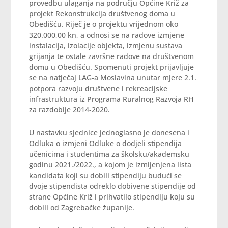
provedbu ulaganja na području Općine Križ za
projekt Rekonstrukcija društvenog doma u
Obedišću. Riječ je o projektu vrijednom oko
320.000,00 kn, a odnosi se na radove izmjene
instalacija, izolacije objekta, izmjenu sustava
grijanja te ostale završne radove na društvenom
domu u Obedišću. Spomenuti projekt prijavljuje
se na natječaj LAG-a Moslavina unutar mjere 2.1.
potpora razvoju društvene i rekreacijske
infrastruktura iz Programa Ruralnog Razvoja RH
za razdoblje 2014-2020.
U nastavku sjednice jednoglasno je donesena i
Odluka o izmjeni Odluke o dodjeli stipendija
učenicima i studentima za školsku/akademsku
godinu 2021./2022., a kojom je izmijenjena lista
kandidata koji su dobili stipendiju budući se
dvoje stipendista odreklo dobivene stipendije od
strane Općine Križ i prihvatilo stipendiju koju su
dobili od Zagrebačke županije.