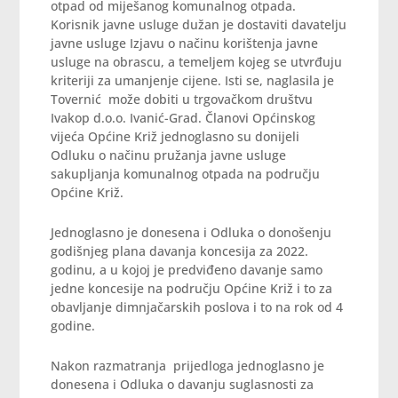
otpad od miješanog komunalnog otpada.
Korisnik javne usluge dužan je dostaviti davatelju
javne usluge Izjavu o načinu korištenja javne
usluge na obrascu, a temeljem kojeg se utvrđuju
kriteriji za umanjenje cijene. Isti se, naglasila je
Tovernić može dobiti u trgovačkom društvu
Ivakop d.o.o. Ivanić-Grad. Članovi Općinskog
vijeća Općine Križ jednoglasno su donijeli
Odluku o načinu pružanja javne usluge
sakupljanja komunalnog otpada na području
Općine Križ.
Jednoglasno je donesena i Odluka o donošenju
godišnjeg plana davanja koncesija za 2022.
godinu, a u kojoj je predviđeno davanje samo
jedne koncesije na području Općine Križ i to za
obavljanje dimnjačarskih poslova i to na rok od 4
godine.
Nakon razmatranja prijedloga jednoglasno je
donesena i Odluka o davanju suglasnosti za