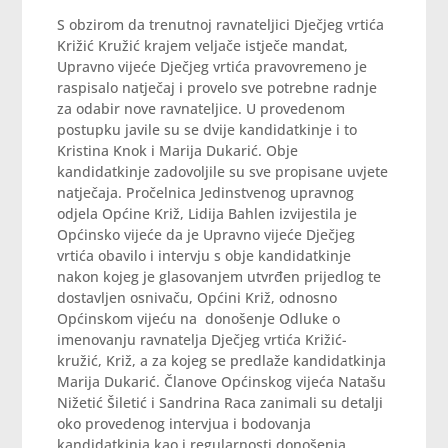
S obzirom da trenutnoj ravnateljici Dječjeg vrtića
Križić Kružić krajem veljače istječe mandat,
Upravno vijeće Dječjeg vrtića pravovremeno je
raspisalo natječaj i provelo sve potrebne radnje
za odabir nove ravnateljice. U provedenom
postupku javile su se dvije kandidatkinje i to
Kristina Knok i Marija Dukarić. Obje
kandidatkinje zadovoljile su sve propisane uvjete
natječaja. Pročelnica Jedinstvenog upravnog
odjela Općine Križ, Lidija Bahlen izvijestila je
Općinsko vijeće da je Upravno vijeće Dječjeg
vrtića obavilo i intervju s obje kandidatkinje
nakon kojeg je glasovanjem utvrđen prijedlog te
dostavljen osnivaču, Općini Križ, odnosno
Općinskom vijeću na donošenje Odluke o
imenovanju ravnatelja Dječjeg vrtića Križić-
kružić, Križ, a za kojeg se predlaže kandidatkinja
Marija Dukarić. Članove Općinskog vijeća Natašu
Nižetić Šiletić i Sandrina Raca zanimali su detalji
oko provedenog intervjua i bodovanja
kandidatkinja kao i regularnosti donošenja