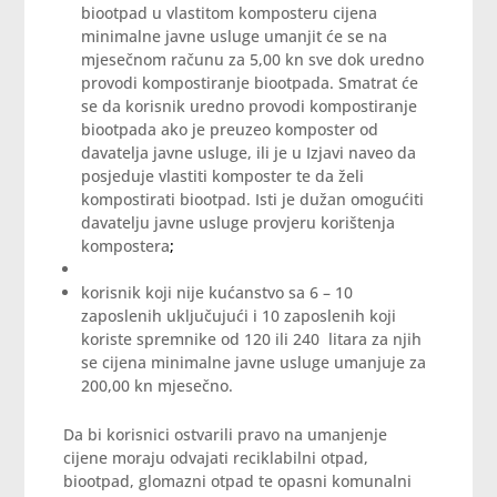
biootpad u vlastitom komposteru cijena
minimalne javne usluge umanjit će se na
mjesečnom računu za 5,00 kn sve dok uredno
provodi kompostiranje biootpada. Smatrat će
se da korisnik uredno provodi kompostiranje
biootpada ako je preuzeo komposter od
davatelja javne usluge, ili je u Izjavi naveo da
posjeduje vlastiti komposter te da želi
kompostirati biootpad. Isti je dužan omogućiti
davatelju javne usluge provjeru korištenja
kompostera
;
korisnik koji nije kućanstvo sa 6 – 10
zaposlenih uključujući i 10 zaposlenih koji
koriste spremnike od 120 ili 240 litara za njih
se cijena minimalne javne usluge umanjuje za
200,00 kn mjesečno.
Da bi korisnici ostvarili pravo na umanjenje
cijene moraju odvajati reciklabilni otpad,
biootpad, glomazni otpad te opasni komunalni