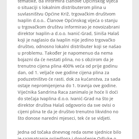
tematike, da informira članove Općinskog vijeća
o situaciji s lokalnim distributerom plina u
suvlasništvu Općine Križ, trgovačkim društvom
Ivaplin d.o.o.. Članove Općinskog vijeća o stanju
u trgovačkom društvu informirao je novoizabrani
direktor Ivaplin-a d.o.o. Ivanić-Grad, Siniša Halaš
koji je naglasio da Ivaplin nije jedino trgovačko
društvo, odnosno lokalni distributer koji se našao
u problemu. Također je napomenuo da nema
bojazni da će nestati plina, no s obzirom da je
trenutno cijena plina 400% veća od prije godinu
dan, od 1. veljače ove godine cijena plina za
poduzetništvo će rasti, dok za kućanstva, za sada
ostaje nepromijenjena do 1. travnja ove godine.
Vijećnika Sandrina Raca zanimalo je hoće li doći
do stečaja Ivaplina d.o.o. Ivanić-Grad na što je
direktor društva Halaš odgovorio da sve ovisi o
cijeni plina te da je društvo trenutno likvidno no
što donose naredni mjeseci, tek će se vidjeti.
Jedna od točaka dnevnog reda osme sjednice bilo
je razmatranje prijedloga i donošenje Odluke o