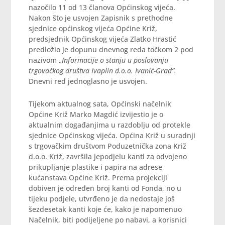
nazočilo 11 od 13 članova Općinskog vijeća.
Nakon što je usvojen Zapisnik s prethodne
sjednice općinskog vijeća Općine Križ,
predsjednik Općinskog vijeća Zlatko Hrastić
predložio je dopunu dnevnog reda točkom 2 pod
nazivom „
Informacije o stanju u poslovanju
trgovačkog društva Ivaplin d.o.o. Ivanić-Grad”.
Dnevni red jednoglasno je usvojen.
Tijekom aktualnog sata, Općinski načelnik
Općine Križ Marko Magdić izvijestio je o
aktualnim događanjima u razdoblju od protekle
sjednice Općinskog vijeća.
Općina Križ u suradnji
s trgovačkim društvom Poduzetnička zona Križ
d.o.o. Križ, završila jepodjelu kanti za odvojeno
prikupljanje plastike i papira na adrese
kućanstava Općine Križ. Prema projekciji
dobiven je određen broj kanti od Fonda, no u
tijeku podjele, utvrđeno je da nedostaje još
šezdesetak kanti koje će, kako je napomenuo
Načelnik, biti podijeljene po nabavi, a korisnici