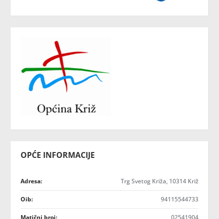
OPĆE INFORMACIJE
Adresa:
Trg Svetog Križa, 10314 Križ
Oib:
94115544733
Matični broj:
02541904