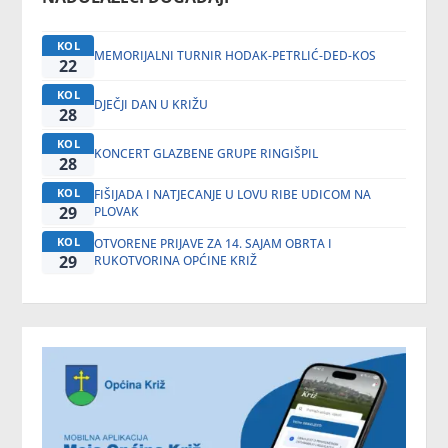
KOL
MEMORIJALNI TURNIR HODAK-PETRLIĆ-DED-KOS
22
KOL
DJEČJI DAN U KRIŽU
28
KOL
KONCERT GLAZBENE GRUPE RINGIŠPIL
28
KOL
FIŠIJADA I NATJECANJE U LOVU RIBE UDICOM NA
29
PLOVAK
KOL
OTVORENE PRIJAVE ZA 14. SAJAM OBRTA I
29
RUKOTVORINA OPĆINE KRIŽ