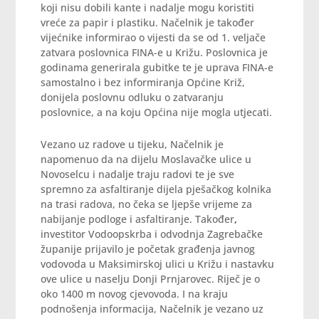
koji nisu dobili kante i nadalje mogu koristiti
vreće za papir i plastiku. Načelnik je također
vijećnike informirao o vijesti da se od 1. veljače
zatvara poslovnica FINA-e u Križu. Poslovnica je
godinama generirala gubitke te je uprava FINA-e
samostalno i bez informiranja Općine Križ,
donijela poslovnu odluku o zatvaranju
poslovnice, a na koju Općina nije mogla utjecati.
Vezano uz radove u tijeku, Načelnik je
napomenuo da na dijelu Moslavačke ulice u
Novoselcu i nadalje traju radovi te je sve
spremno za asfaltiranje dijela pješačkog kolnika
na trasi radova, no čeka se ljepše vrijeme za
nabijanje podloge i asfaltiranje.
Također
,
investitor Vodoopskrba i odvodnja Zagrebačke
županije prijavilo je početak građenja javnog
vodovoda u Maksimirskoj ulici u Križu i nastavku
ove ulice u naselju Donji Prnjarovec. Riječ je o
oko 1400 m novog cjevovoda. I na kraju
podnošenja informacija, Načelnik je vezano uz