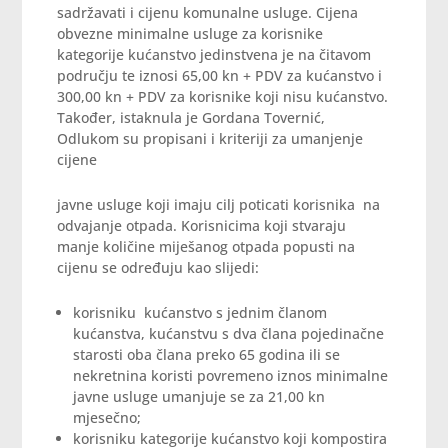
sadržavati i cijenu komunalne usluge. Cijena
obvezne minimalne usluge za korisnike
kategorije kućanstvo jedinstvena je na čitavom
području te iznosi 65,00 kn + PDV za kućanstvo i
300,00 kn + PDV za korisnike koji nisu kućanstvo.
Također, istaknula je Gordana Tovernić,
Odlukom su propisani i kriteriji za umanjenje
cijene
javne usluge koji imaju cilj poticati korisnika na
odvajanje otpada. Korisnicima koji stvaraju
manje količine miješanog otpada popusti na
cijenu se određuju kao slijedi:
korisniku kućanstvo s jednim članom
kućanstva, kućanstvu s dva člana pojedinačne
starosti oba člana preko 65 godina ili se
nekretnina koristi povremeno iznos minimalne
javne usluge umanjuje se za 21,00 kn
mjesečno;
korisniku kategorije kućanstvo koji kompostira