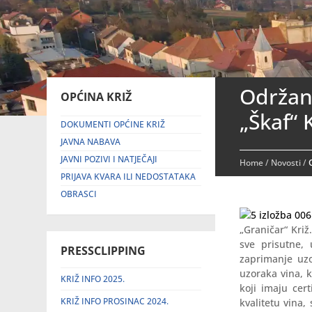
Održana
OPĆINA KRIŽ
„Škaf“ 
DOKUMENTI OPĆINE KRIŽ
JAVNA NABAVA
JAVNI POZIVI I NATJEČAJI
Home
/
Novosti
/
PRIJAVA KVARA ILI NEDOSTATAKA
OBRASCI
„Graničar“ Križ
sve prisutne,
PRESSCLIPPING
zaprimanje uzo
uzoraka vina, k
KRIŽ INFO 2025.
koji imaju cer
KRIŽ INFO PROSINAC 2024.
kvalitetu vina,