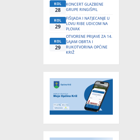
KOL
KONCERT GLAZBENE
28
GRUPE RINGIŠPIL
FIŠIJADA I NATJECANJE U
KOL
LOVU RIBE UDICOM NA
29
PLOVAK
OTVORENE PRIJAVE ZA 14.
KOL
SAJAM OBRTA I
29
RUKOTVORINA OPĆINE
KRIŽ