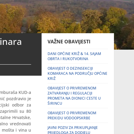
vinara
VAŽNE OBAVIJESTI
DANI OPĆINE KRIŽ & 14. SAJAM
OBRTA I RUKOTVORINA
OBAVIJEST O DEZINSEKCIJI
KOMARACA NA PODRUČJU OPĆINE
KRIŽ
OBAVIJEST O PRIVREMENOM
tamburaša KUD-a
ZATVARANJU I REGULACIJI
nić pozdravio je
PROMETA NA DIONICI CESTE U
ŠIRINCU
ijski odbor za
zaprimili su 80
OBAVIJEST O PRIVREMENOM
ntalne Hrvatske,
PREKIDU VODOOPSKRBE
alno vrednovati
JAVNI POZIV ZA PRIKUPLJANJE
u mošta i vina u
PRIJEDLOGA ZA DODJELU