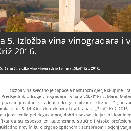
 5. Izložba vina vinogradara i 
Križ 2016.
Održana 5. Izložba vina vinogradara i vinara „Škaf“ Križ 2016.
Izložba vina svečano je započela nastupom dječje skupine i 
. Predsjednik Udruge vinogradara i vinara „Škaf“ Križ, Mario Mata
 upoznao prisutne s radom udruge i otvorio izložbu. Organizac
raka vina 5. Izložbe vina vinogradara i vinara „Škaf“ Križ 2016. 
oja je ocijenilo pet degustatora, dobrih poznavatelja vina kontine
tifikat da su osposobljeni autonomno, stručno i visoko profesion
 sukladno Pravilniku o organoleptičnom ( senzornom ) ocjenjivanj