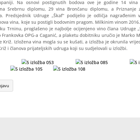
upaniji. Na osnovi postignutih bodova ove je godine 14 vina o
ina Srebrnu diplomu, 29 vina Brončanu diplomu, a Priznanje z
a. Predsjednik Udruge „Škaf“ podijelio je odličja nagrađenim 
hova vina, koje su postigli bodovnim pragom. Milkinim vinom 2016
ku Trninu, proglašeno je najbolje ocijenjeno vino člana Udruge „Š
o Frankovka OPG-a Caganić, a plaketu dobitniku uručio je Marko M
 Križ. Izložena vina mogla su se kušati, a izložba je okrunila vrij
iž i članova prijateljskih udruga koji su sudjelovali u izložbi.
bjavu