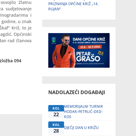
svojilo Zlatnu
PRIZNANJA OPĆINE KRIŽ „14.
a sudjelovanje
RUJAN“
vinogradarima i
. godine, u znak
kaf“ Križ, to je
agdić, Općinski
edan rad članova
NADOLAZEĆI DOGAĐAJI
MEMORIJALNI TURNIR
KOL
HODAK-PETRLIĆ-DED-
22
KOS
KOL
DJEČJI DAN U KRIŽU
28