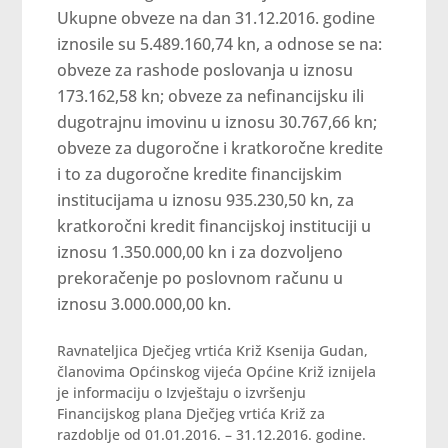
Ukupne obveze na dan 31.12.2016. godine
iznosile su 5.489.160,74 kn, a odnose se na:
obveze za rashode poslovanja u iznosu
173.162,58 kn; obveze za nefinancijsku ili
dugotrajnu imovinu u iznosu 30.767,66 kn;
obveze za dugoročne i kratkoročne kredite
i to za dugoročne kredite financijskim
institucijama u iznosu 935.230,50 kn, za
kratkoročni kredit financijskoj instituciji u
iznosu 1.350.000,00 kn i za dozvoljeno
prekoračenje po poslovnom računu u
iznosu 3.000.000,00 kn.
Ravnateljica Dječjeg vrtića Križ Ksenija Gudan,
članovima Općinskog vijeća Općine Križ iznijela
je informaciju o Izvještaju o izvršenju
Financijskog plana Dječjeg vrtića Križ za
razdoblje od 01.01.2016. – 31.12.2016. godine.