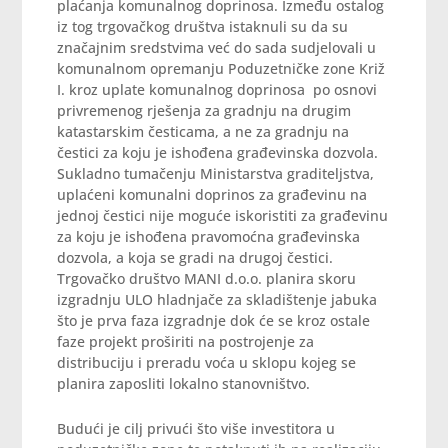
plaćanja komunalnog doprinosa. Između ostalog
iz tog trgovačkog društva istaknuli su da su
značajnim sredstvima već do sada sudjelovali u
komunalnom opremanju Poduzetničke zone Križ
I. kroz uplate komunalnog doprinosa po osnovi
privremenog rješenja za gradnju na drugim
katastarskim česticama, a ne za gradnju na
čestici za koju je ishođena građevinska dozvola.
Sukladno tumačenju Ministarstva graditeljstva,
uplaćeni komunalni doprinos za građevinu na
jednoj čestici nije moguće iskoristiti za građevinu
za koju je ishođena pravomoćna građevinska
dozvola, a koja se gradi na drugoj čestici.
Trgovačko društvo MANI d.o.o. planira skoru
izgradnju ULO hladnjače za skladištenje jabuka
što je prva faza izgradnje dok će se kroz ostale
faze projekt proširiti na postrojenje za
distribuciju i preradu voća u sklopu kojeg se
planira zaposliti lokalno stanovništvo.
Budući je cilj privući što više investitora u