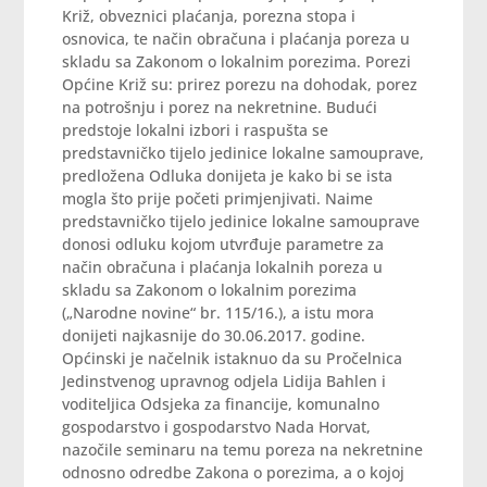
Križ, obveznici plaćanja, porezna stopa i
osnovica, te način obračuna i plaćanja poreza u
skladu sa Zakonom o lokalnim porezima. Porezi
Općine Križ su: prirez porezu na dohodak, porez
na potrošnju i porez na nekretnine. Budući
predstoje lokalni izbori i raspušta se
predstavničko tijelo jedinice lokalne samouprave,
predložena Odluka donijeta je kako bi se ista
mogla što prije početi primjenjivati. Naime
predstavničko tijelo jedinice lokalne samouprave
donosi odluku kojom utvrđuje parametre za
način obračuna i plaćanja lokalnih poreza u
skladu sa Zakonom o lokalnim porezima
(„Narodne novine“ br. 115/16.), a istu mora
donijeti najkasnije do 30.06.2017. godine.
Općinski je načelnik istaknuo da su Pročelnica
Jedinstvenog upravnog odjela Lidija Bahlen i
voditeljica Odsjeka za financije, komunalno
gospodarstvo i gospodarstvo Nada Horvat,
nazočile seminaru na temu poreza na nekretnine
odnosno odredbe Zakona o porezima, a o kojoj