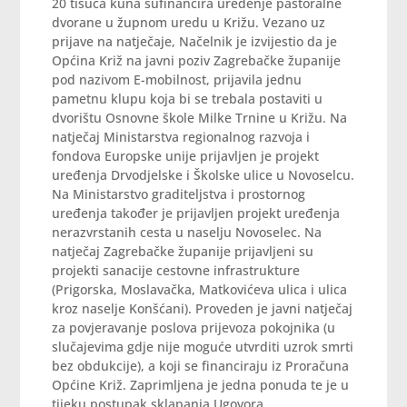
20 tisuća kuna sufinancira uređenje pastoralne
dvorane u župnom uredu u Križu. Vezano uz
prijave na natječaje, Načelnik je izvijestio da je
Općina Križ na javni poziv Zagrebačke županije
pod nazivom E-mobilnost, prijavila jednu
pametnu klupu koja bi se trebala postaviti u
dvorištu Osnovne škole Milke Trnine u Križu. Na
natječaj Ministarstva regionalnog razvoja i
fondova Europske unije prijavljen je projekt
uređenja Drvodjelske i Školske ulice u Novoselcu.
Na Ministarstvo graditeljstva i prostornog
uređenja također je prijavljen projekt uređenja
nerazvrstanih cesta u naselju Novoselec. Na
natječaj Zagrebačke županije prijavljeni su
projekti sanacije cestovne infrastrukture
(Prigorska, Moslavačka, Matkovićeva ulica i ulica
kroz naselje Konšćani). Proveden je javni natječaj
za povjeravanje poslova prijevoza pokojnika (u
slučajevima gdje nije moguće utvrditi uzrok smrti
bez obdukcije), a koji se financiraju iz Proračuna
Općine Križ. Zaprimljena je jedna ponuda te je u
tijeku postupak sklapanja Ugovora.