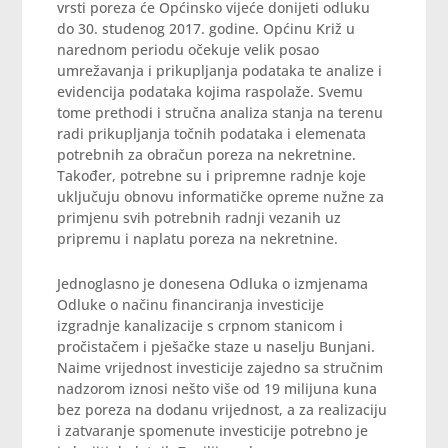
vrsti poreza će Općinsko vijeće donijeti odluku
do 30. studenog 2017. godine. Općinu Križ u
narednom periodu očekuje velik posao
umrežavanja i prikupljanja podataka te analize i
evidencija podataka kojima raspolaže. Svemu
tome prethodi i stručna analiza stanja na terenu
radi prikupljanja točnih podataka i elemenata
potrebnih za obračun poreza na nekretnine.
Također, potrebne su i pripremne radnje koje
uključuju obnovu informatičke opreme nužne za
primjenu svih potrebnih radnji vezanih uz
pripremu i naplatu poreza na nekretnine.
Jednoglasno je donesena Odluka o izmjenama
Odluke o načinu financiranja investicije
izgradnje kanalizacije s crpnom stanicom i
pročistačem i pješačke staze u naselju Bunjani.
Naime vrijednost investicije zajedno sa stručnim
nadzorom iznosi nešto više od 19 milijuna kuna
bez poreza na dodanu vrijednost, a za realizaciju
i zatvaranje spomenute investicije potrebno je