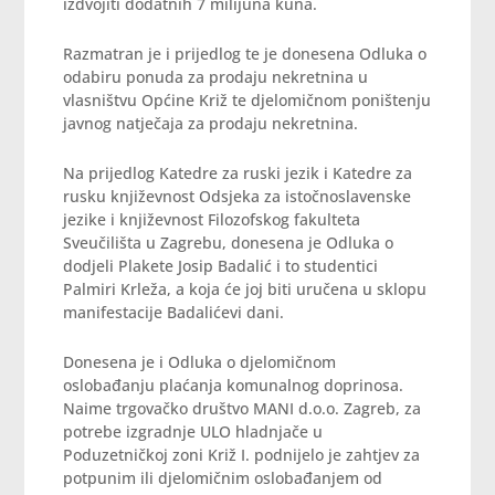
izdvojiti dodatnih 7 milijuna kuna.
Razmatran je i prijedlog te je donesena Odluka o
odabiru ponuda za prodaju nekretnina u
vlasništvu Općine Križ te djelomičnom poništenju
javnog natječaja za prodaju nekretnina.
Na prijedlog Katedre za ruski jezik i Katedre za
rusku književnost Odsjeka za istočnoslavenske
jezike i književnost Filozofskog fakulteta
Sveučilišta u Zagrebu, donesena je Odluka o
dodjeli Plakete Josip Badalić i to studentici
Palmiri Krleža, a koja će joj biti uručena u sklopu
manifestacije Badalićevi dani.
Donesena je i Odluka o djelomičnom
oslobađanju plaćanja komunalnog doprinosa.
Naime trgovačko društvo MANI d.o.o. Zagreb, za
potrebe izgradnje ULO hladnjače u
Poduzetničkoj zoni Križ I. podnijelo je zahtjev za
potpunim ili djelomičnim oslobađanjem od