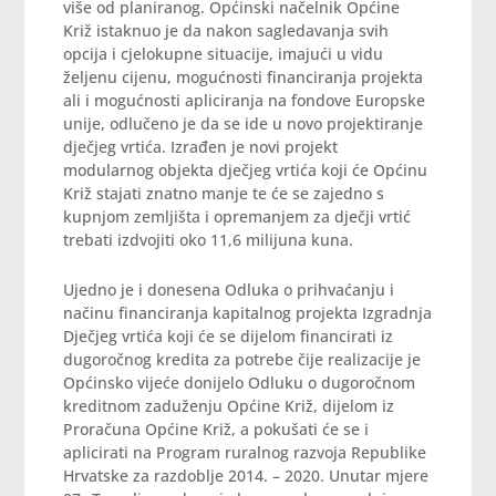
više od planiranog. Općinski načelnik Općine
Križ istaknuo je da nakon sagledavanja svih
opcija i cjelokupne situacije, imajući u vidu
željenu cijenu, mogućnosti financiranja projekta
ali i mogućnosti apliciranja na fondove Europske
unije, odlučeno je da se ide u novo projektiranje
dječjeg vrtića. Izrađen je novi projekt
modularnog objekta dječjeg vrtića koji će Općinu
Križ stajati znatno manje te će se zajedno s
kupnjom zemljišta i opremanjem za dječji vrtić
trebati izdvojiti oko 11,6 milijuna kuna.
Ujedno je i donesena Odluka o prihvaćanju i
načinu financiranja kapitalnog projekta Izgradnja
Dječjeg vrtića koji će se dijelom financirati iz
dugoročnog kredita za potrebe čije realizacije je
Općinsko vijeće donijelo Odluku o dugoročnom
kreditnom zaduženju Općine Križ, dijelom iz
Proračuna Općine Križ, a pokušati će se i
aplicirati na Program ruralnog razvoja Republike
Hrvatske za razdoblje 2014. – 2020. Unutar mjere