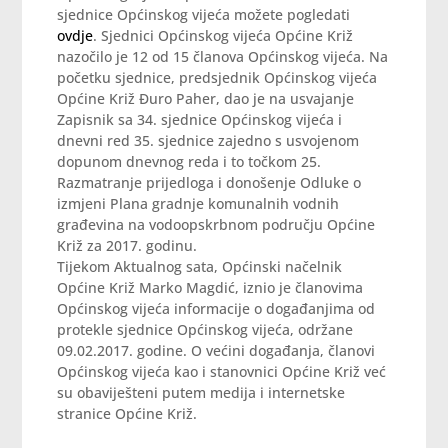
sjednice Općinskog vijeća možete pogledati
ovdje
. Sjednici Općinskog vijeća Općine Križ
nazočilo je 12 od 15 članova Općinskog vijeća. Na
početku sjednice, predsjednik Općinskog vijeća
Općine Križ Đuro Paher, dao je na usvajanje
Zapisnik sa 34. sjednice Općinskog vijeća i
dnevni red 35. sjednice zajedno s usvojenom
dopunom dnevnog reda i to točkom 25.
Razmatranje prijedloga i donošenje Odluke o
izmjeni Plana gradnje komunalnih vodnih
građevina na vodoopskrbnom području Općine
Križ za 2017. godinu.
Tijekom Aktualnog sata, Općinski načelnik
Općine Križ Marko Magdić, iznio je članovima
Općinskog vijeća informacije o događanjima od
protekle sjednice Općinskog vijeća, održane
09.02.2017. godine. O većini događanja, članovi
Općinskog vijeća kao i stanovnici Općine Križ već
su obaviješteni putem medija i internetske
stranice Općine Križ.