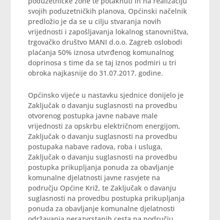
poduzetničke zone te potaknuti ih na realizaciju
svojih poduzetničkih planova, Općinski načelnik
predložio je da se u cilju stvaranja novih
vrijednosti i zapošljavanja lokalnog stanovništva,
trgovačko društvo MANI d.o.o. Zagreb oslobodi
plaćanja 50% iznosa utvrđenog komunalnog
doprinosa s time da se taj iznos podmiri u tri
obroka najkasnije do 31.07.2017. godine.
Općinsko vijeće u nastavku sjednice donijelo je
Zaključak o davanju suglasnosti na provedbu
otvorenog postupka javne nabave male
vrijednosti za opskrbu električnom energijom,
Zaključak o davanju suglasnosti na provedbu
postupaka nabave radova, roba i usluga,
Zaključak o davanju suglasnosti na provedbu
postupka prikupljanja ponuda za obavljanje
komunalne djelatnosti javne rasvjete na
području Općine Križ, te Zaključak o davanju
suglasnosti na provedbu postupka prikupljanja
ponuda za obavljanje komunalne djelatnosti
održavanja nerazvrstanih cesta na području