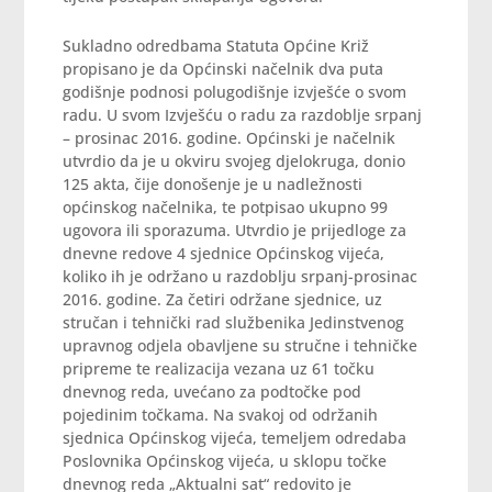
Sukladno odredbama Statuta Općine Križ
propisano je da Općinski načelnik dva puta
godišnje podnosi polugodišnje izvješće o svom
radu. U svom Izvješću o radu za razdoblje srpanj
– prosinac 2016. godine. Općinski je načelnik
utvrdio da je u okviru svojeg djelokruga, donio
125 akta, čije donošenje je u nadležnosti
općinskog načelnika, te potpisao ukupno 99
ugovora ili sporazuma. Utvrdio je prijedloge za
dnevne redove 4 sjednice Općinskog vijeća,
koliko ih je održano u razdoblju srpanj-prosinac
2016. godine. Za četiri održane sjednice, uz
stručan i tehnički rad službenika Jedinstvenog
upravnog odjela obavljene su stručne i tehničke
pripreme te realizacija vezana uz 61 točku
dnevnog reda, uvećano za podtočke pod
pojedinim točkama. Na svakoj od održanih
sjednica Općinskog vijeća, temeljem odredaba
Poslovnika Općinskog vijeća, u sklopu točke
dnevnog reda „Aktualni sat“ redovito je