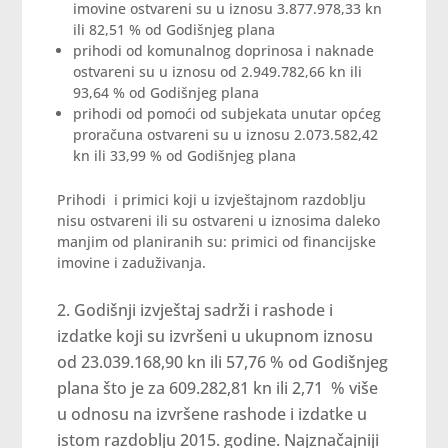
imovine ostvareni su u iznosu 3.877.978,33 kn
ili 82,51 % od Godišnjeg plana
prihodi od komunalnog doprinosa i naknade
ostvareni su u iznosu od 2.949.782,66 kn ili
93,64 % od Godišnjeg plana
prihodi od pomoći od subjekata unutar općeg
proračuna ostvareni su u iznosu 2.073.582,42
kn ili 33,99 % od Godišnjeg plana
Prihodi i primici koji u izvještajnom razdoblju
nisu ostvareni ili su ostvareni u iznosima daleko
manjim od planiranih su: primici od financijske
imovine i zaduživanja.
Godišnji izvještaj sadrži i rashode i
izdatke koji su izvršeni u ukupnom iznosu
od 23.039.168,90 kn ili 57,76 % od Godišnjeg
plana što je za 609.282,81 kn ili 2,71 % više
u odnosu na izvršene rashode i izdatke u
istom razdoblju 2015. godine. Najznačajniji