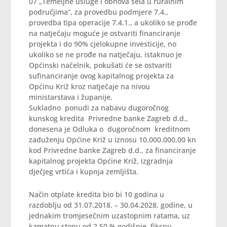
07 „Temeljne usluge i obnova sela u ruralnim
područjima“, za provedbu podmjere 7.4.,
provedba tipa operacije 7.4.1., a ukoliko se prođe
na natječaju moguće je ostvariti financiranje
projekta i do 90% cjelokupne investicije, no
ukoliko se ne prođe na natječaju, istaknuo je
Općinski načelnik, pokušati će se ostvariti
sufinanciranje ovog kapitalnog projekta za
Općinu Križ kroz natječaje na nivou
ministarstava i županije.
Sukladno ponudi za nabavu dugoročnog
kunskog kredita Privredne banke Zagreb d.d.,
donesena je Odluka o dugoročnom kreditnom
zaduženju Općine Križ u iznosu 10.000.000,00 kn
kod Privredne banke Zagreb d.d., za financiranje
kapitalnog projekta Općine Križ, izgradnja
dječjeg vrtića i kupnja zemljišta.
Način otplate kredita bio bi 10 godina u
razdoblju od 31.07.2018. – 30.04.2028. godine, u
jednakim tromjesečnim uzastopnim ratama, uz
kamatnu stopu od 2,50 % godišnje, fiksnu.