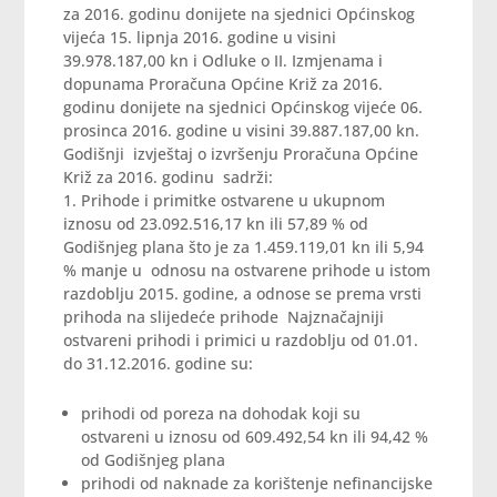
za 2016. godinu donijete na sjednici Općinskog
vijeća 15. lipnja 2016. godine u visini
39.978.187,00 kn i Odluke o II. Izmjenama i
dopunama Proračuna Općine Križ za 2016.
godinu donijete na sjednici Općinskog vijeće 06.
prosinca 2016. godine u visini 39.887.187,00 kn.
Godišnji izvještaj o izvršenju Proračuna Općine
Križ za 2016. godinu sadrži:
1. Prihode i primitke ostvarene u ukupnom
iznosu od 23.092.516,17 kn ili 57,89 % od
Godišnjeg plana što je za 1.459.119,01 kn ili 5,94
% manje u odnosu na ostvarene prihode u istom
razdoblju 2015. godine, a odnose se prema vrsti
prihoda na slijedeće prihode Najznačajniji
ostvareni prihodi i primici u razdoblju od 01.01.
do 31.12.2016. godine su:
prihodi od poreza na dohodak koji su
ostvareni u iznosu od 609.492,54 kn ili 94,42 %
od Godišnjeg plana
prihodi od naknade za korištenje nefinancijske