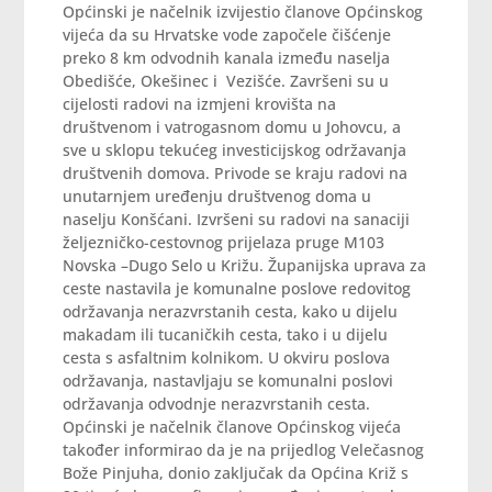
Općinski je načelnik izvijestio članove Općinskog
vijeća da su Hrvatske vode započele čišćenje
preko 8 km odvodnih kanala između naselja
Obedišće, Okešinec i Vezišće. Završeni su u
cijelosti radovi na izmjeni krovišta na
društvenom i vatrogasnom domu u Johovcu, a
sve u sklopu tekućeg investicijskog održavanja
društvenih domova. Privode se kraju radovi na
unutarnjem uređenju društvenog doma u
naselju Konšćani. Izvršeni su radovi na sanaciji
željezničko-cestovnog prijelaza pruge M103
Novska –Dugo Selo u Križu. Županijska uprava za
ceste nastavila je komunalne poslove redovitog
održavanja nerazvrstanih cesta, kako u dijelu
makadam ili tucaničkih cesta, tako i u dijelu
cesta s asfaltnim kolnikom. U okviru poslova
održavanja, nastavljaju se komunalni poslovi
održavanja odvodnje nerazvrstanih cesta.
Općinski je načelnik članove Općinskog vijeća
također informirao da je na prijedlog Velečasnog
Bože Pinjuha, donio zaključak da Općina Križ s