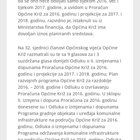
da se ono neće odvijati samo tijekom 2016. već i
tijekom 2017. godine, a uvidom u Proračun
Općine Križ za 2016. godinu i projekcije za 2017. i
2018. godinu, razvidno je, istaknuli su iz
Ministarstva financija, da Općina Križ ima
dovoljan iznos planiranih sredstava.
Na 32. sjednici članovi Općinskog vijeća Općine
Križ razmatrali su te sa 9 glasova za i 3
suzdržana glasa donijeli Odluku o II. izmjenama i
dopunama Proračuna Općine Križ za 2016.
godinu i projekcije za 2017. i 2018. godinu; Plan
razvojnih programa Općine Križ za razdoblje
2016. – 2018. godine i Odluku o izvršavanju
Proračuna Općine Križ za 2016. godinu. U sklopu
II. izmjena i dopuna Proračuna za 2016. godinu
donesene su i Odluka o izmjenama i dopunama
Programa gradnje objekata i uređaja komunalne
infrastrukture na području Općine Križ za 2016.
godinu, Odluka o izmjenama i dopunama
Programa održavanja komunalne infrastrukture
na području Općine Križ za 2016. godinu, Odluka