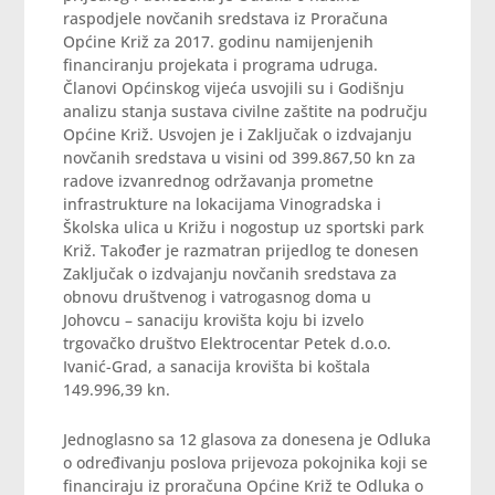
raspodjele novčanih sredstava iz Proračuna
Općine Križ za 2017. godinu namijenjenih
financiranju projekata i programa udruga.
Članovi Općinskog vijeća usvojili su i Godišnju
analizu stanja sustava civilne zaštite na području
Općine Križ. Usvojen je i Zaključak o izdvajanju
novčanih sredstava u visini od 399.867,50 kn za
radove izvanrednog održavanja prometne
infrastrukture na lokacijama Vinogradska i
Školska ulica u Križu i nogostup uz sportski park
Križ. Također je razmatran prijedlog te donesen
Zaključak o izdvajanju novčanih sredstava za
obnovu društvenog i vatrogasnog doma u
Johovcu – sanaciju krovišta koju bi izvelo
trgovačko društvo Elektrocentar Petek d.o.o.
Ivanić-Grad, a sanacija krovišta bi koštala
149.996,39 kn.
Jednoglasno sa 12 glasova za donesena je Odluka
o određivanju poslova prijevoza pokojnika koji se
financiraju iz proračuna Općine Križ te Odluka o