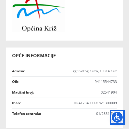
OPĆE INFORMACIJE
Adresa:
Trg Svetog Križa, 10314 Križ
Oib:
94115544733
Matični broj:
02541904
Iban:
HR4123400091821300009
Telefon centrala:
01/2831-510