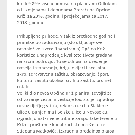
kn ili 9,89% više u odnosu na planirano Odlukom
o I. izmjenama i dopunama Proračuna Općine
Križ za 2016. godinu, i projekcijama za 2017. i
2018. godinu.
Prikupljene prihode, višak iz prethodne godine i
primitke po zaduživanju (što uključuje sve
raspoložive izvore financiranja) Općina Križ
koristi za unapređenje kvalitete života građana
na svom području. To se odnosi na uređenje
naselja i stanovanja, brigu o djeci i socijalnu
skrb, zdravstvenu zaštitu, obrazovanje, šport,
kulturu, zaštitu okoliša, civilnu zaštitu, promet i
ostalo.
Veliki dio novca Općina Križ planira izdvojiti za
održavanje cesta, investicije kao što je izgradnja
novog dječjeg vrtića, rekonstrukciju Staklene
ulice u Bunjanima i Selske ulice u Novoselcu,
izgradnju natkrivene tribine za sportske terene u
Križu, proširenje kanalizacijske mreže ulice
Stjepana Matkovića, izgradnju prodajnog platoa