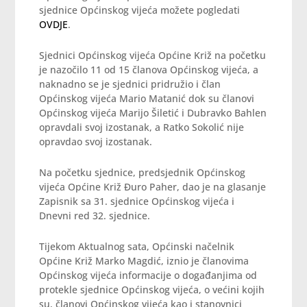
sjednice Općinskog vijeća možete pogledati
OVDJE
.
Sjednici Općinskog vijeća Općine Križ na početku
je nazočilo 11 od 15 članova Općinskog vijeća, a
naknadno se je sjednici pridružio i član
Općinskog vijeća Mario Matanić dok su članovi
Općinskog vijeća Marijo Šiletić i Dubravko Bahlen
opravdali svoj izostanak, a Ratko Sokolić nije
opravdao svoj izostanak.
Na početku sjednice, predsjednik Općinskog
vijeća Općine Križ Đuro Paher, dao je na glasanje
Zapisnik sa 31. sjednice Općinskog vijeća i
Dnevni red 32. sjednice.
Tijekom Aktualnog sata, Općinski načelnik
Općine Križ Marko Magdić, iznio je članovima
Općinskog vijeća informacije o događanjima od
protekle sjednice Općinskog vijeća, o većini kojih
su, članovi Općinskog vijeća kao i stanovnici