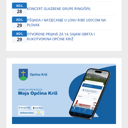
KOL
KONCERT GLAZBENE GRUPE RINGIŠPIL
28
KOL
FIŠIJADA I NATJECANJE U LOVU RIBE UDICOM NA
29
PLOVAK
KOL
OTVORENE PRIJAVE ZA 14. SAJAM OBRTA I
29
RUKOTVORINA OPĆINE KRIŽ