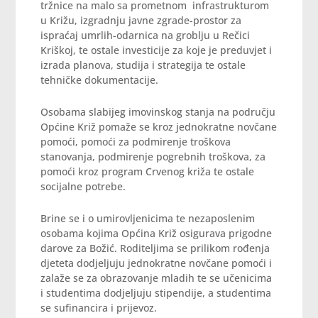
tržnice na malo sa prometnom infrastrukturom
u Križu, izgradnju javne zgrade-prostor za
ispraćaj umrlih-odarnica na groblju u Rečici
Kriškoj, te ostale investicije za koje je preduvjet i
izrada planova, studija i strategija te ostale
tehničke dokumentacije.
Osobama slabijeg imovinskog stanja na području
Općine Križ pomaže se kroz jednokratne novčane
pomoći, pomoći za podmirenje troškova
stanovanja, podmirenje pogrebnih troškova, za
pomoći kroz program Crvenog križa te ostale
socijalne potrebe.
Brine se i o umirovljenicima te nezaposlenim
osobama kojima Općina Križ osigurava prigodne
darove za Božić. Roditeljima se prilikom rođenja
djeteta dodjeljuju jednokratne novčane pomoći i
zalaže se za obrazovanje mladih te se učenicima
i studentima dodjeljuju stipendije, a studentima
se sufinancira i prijevoz.