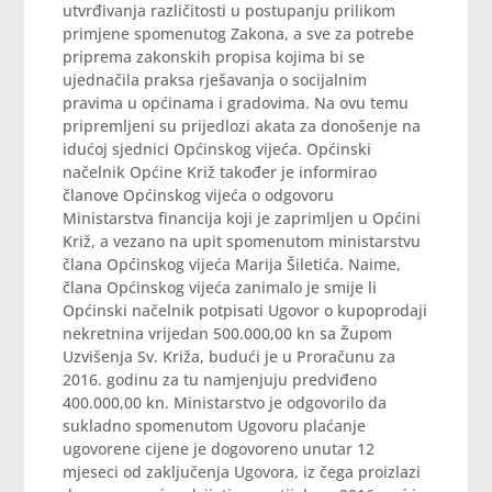
utvrđivanja različitosti u postupanju prilikom
primjene spomenutog Zakona, a sve za potrebe
priprema zakonskih propisa kojima bi se
ujednačila praksa rješavanja o socijalnim
pravima u općinama i gradovima. Na ovu temu
pripremljeni su prijedlozi akata za donošenje na
idućoj sjednici Općinskog vijeća. Općinski
načelnik Općine Križ također je informirao
članove Općinskog vijeća o odgovoru
Ministarstva financija koji je zaprimljen u Općini
Križ, a vezano na upit spomenutom ministarstvu
člana Općinskog vijeća Marija Šiletića. Naime,
člana Općinskog vijeća zanimalo je smije li
Općinski načelnik potpisati Ugovor o kupoprodaji
nekretnina vrijedan 500.000,00 kn sa Župom
Uzvišenja Sv. Križa, budući je u Proračunu za
2016. godinu za tu namjenjuju predviđeno
400.000,00 kn. Ministarstvo je odgovorilo da
sukladno spomenutom Ugovoru plaćanje
ugovorene cijene je dogovoreno unutar 12
mjeseci od zaključenja Ugovora, iz čega proizlazi